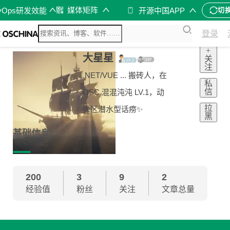
媒体矩阵
vOps研发效能
开源中国APP
切
登录
+
大星星
关
注
.NET/VUE ... 搬砖人，在
私
信
OSC 混混沌沌 LV.1，动
拉
弹区潜水型话痨✨
黑
基础信息
200
3
9
2
经验值
粉丝
关注
文章总量