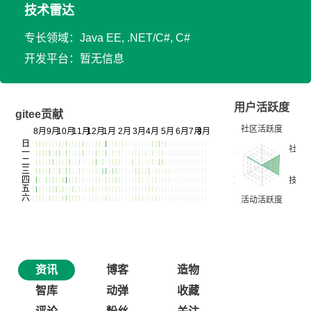
技术雷达
专长领域：Java EE, .NET/C#, C#
开发平台：暂无信息
用户活跃度
gitee贡献
资讯
博客
造物
智库
动弹
收藏