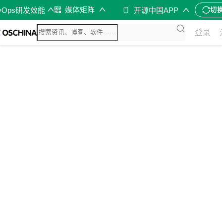
媒体矩阵
vOps研发效能
开源中国APP
切
登录