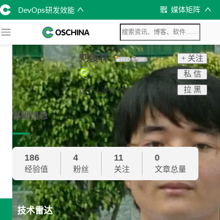
媒体矩阵
DevOps研发效能
刘俊林
+ 关注
私 信
拉 黑
这个人没有介绍！
基础信息
186
4
11
0
经验值
粉丝
关注
文章总量
技术雷达