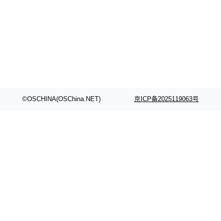
©OSCHINA(OSChina.NET)
京ICP备2025119063号