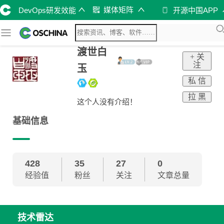
媒体矩阵
DevOps研发效能
开源中国APP
渡世白
+ 关
注
玉
私 信
拉 黑
这个人没有介绍！
基础信息
428
35
27
0
经验值
粉丝
关注
文章总量
技术雷达