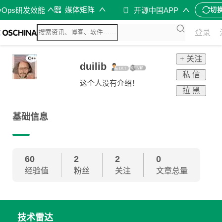
媒体矩阵
vOps研发效能
开源中国APP
切
登录
+ 关注
duilib
私 信
这个人没有介绍！
拉 黑
基础信息
60
2
2
0
经验值
粉丝
关注
文章总量
技术雷达