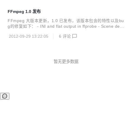
FFmpeg 1.0 发布
FFmpeg 大版本更新，1.0 已发布，该版本包含的特性以及bu
g的修复如下： - INI and flat output in ffprobe - Scene dete
ction in libavfilter - Indeo Audio decoder - channelsplit aud
2012-09-29 13:22:05
6
评论
io filter - setnsamples audio filter - atempo filter - ffprobe -
show_data option - RTMPT protocol support - iLBC encod
ing/decoding via libilbc - Microsof...
暂无更多数据