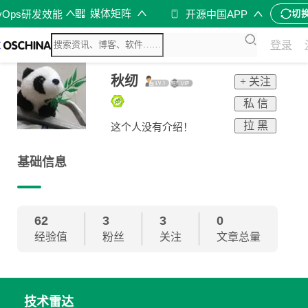
媒体矩阵
vOps研发效能
开源中国APP
切
登录
秋纫
+ 关注
私 信
拉 黑
这个人没有介绍！
基础信息
62
3
3
0
经验值
粉丝
关注
文章总量
技术雷达