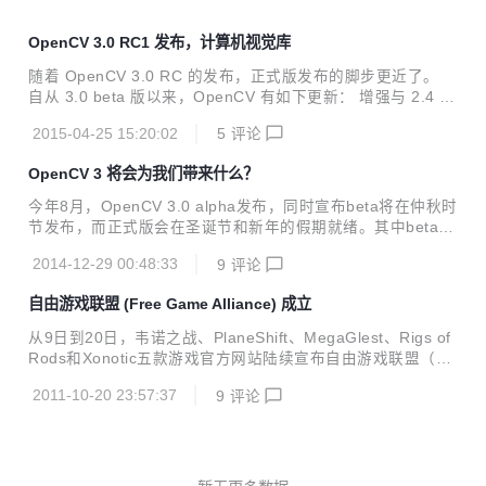
OpenCV 3.0 RC1 发布，计算机视觉库
随着 OpenCV 3.0 RC 的发布，正式版发布的脚步更近了。
自从 3.0 beta 版以来，OpenCV 有如下更新： 增强与 2.4 版
本的兼容性。详见版本转换向导。 引入新的硬件加速层 Open
2015-04-25 15:20:02
5
评论
CV HAL，可在一些平台上加速 OpenCV。它将会随着 3.x 系
列成长。 自带 mpeg 解码器，可在 ffmpeg 没法用的时候使
OpenCV 3 将会为我们带来什么？
用。 可靠的 Android 支持。 提升 OpenCV 在 WinRT 上的性
能，以及 bug 修复。 更多改进内容请看发行说明。 OpenCV
今年8月，OpenCV 3.0 alpha发布，同时宣布beta将在仲秋时
是 Intel 开源计算机视觉库。它由一系列 C 函数和少量 C++
节发布，而正式版会在圣诞节和新年的假期就绪。其中beta版
类构成，实现了图像处理和计算机视觉方面...
已在光棍节发布，而从目前GitHub仓库的情况来看，正式版可
2014-12-29 00:48:33
9
评论
能还得过一阵子才行。 3.0将是OpenCV的又一个革命性版
本，它会带来哪些改变呢？ 大体上保留了OpenCV 2经典的C
自由游戏联盟 (Free Game Alliance) 成立
++和Python编程接口风格。其中，Python接口大大增强，也
加入了Python 3.x的支持。一般来说，以前版本的程序只要做
从9日到20日，韦诺之战、PlaneShift、MegaGlest、Rigs of
少数修改，就可以使用OpenCV 3了。另外还改善了Java接
Rods和Xonotic五款游戏官方网站陆续宣布自由游戏联盟（Fr
口，并且加入了MATLAB支持。 架构调整。图片、视频编解码
ee Game Alliance）成立，并且以上五款游戏均为该联盟的创
从highgui模块分离出来，组成...
2011-10-20 23:57:37
9
评论
始者。 自由游戏联盟计划从每种类型的开源游戏中吸取一款作
为它的成员。这样做是为了维护“少而泛”的发展模式，也给玩
家和开发者提供更好的选择；当然，联盟也希望结束开源游戏
的混乱局面。因此，要成为它的成员，必须要有非常活跃的社
区，还要有成为该类开源游戏领跑者的潜力。 附自由游戏联盟