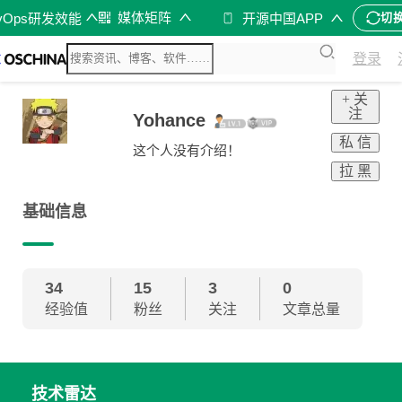
媒体矩阵
vOps研发效能
开源中国APP
切
登录
+ 关
注
Yohance
私 信
这个人没有介绍！
拉 黑
基础信息
34
15
3
0
经验值
粉丝
关注
文章总量
技术雷达