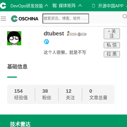
媒体矩阵
DevOps研发效能
开源中国APP
+ 关
dtubest
注
私 信
这个人很懒，就是不写
拉 黑
基础信息
154
38
12
0
经验值
粉丝
关注
文章总量
技术雷达