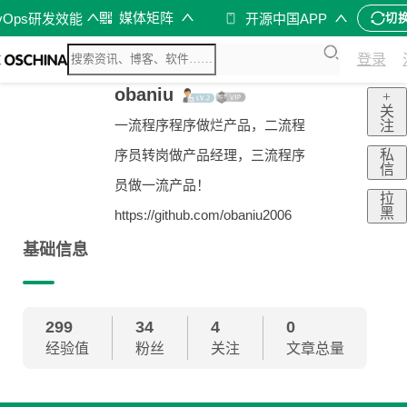
媒体矩阵
vOps研发效能
开源中国APP
切
登录
obaniu
+
关
一流程序程序做烂产品，二流程
注
私
序员转岗做产品经理，三流程序
信
员做一流产品！
拉
黑
https://github.com/obaniu2006
基础信息
299
34
4
0
经验值
粉丝
关注
文章总量