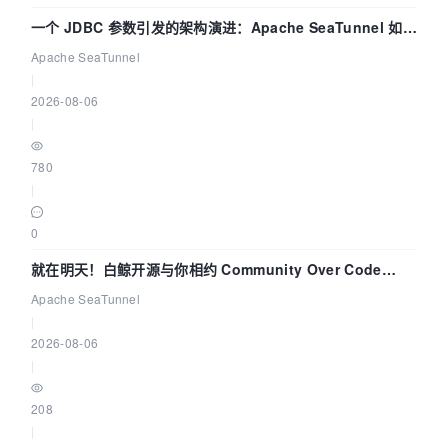
一个 JDBC 参数引发的架构演进：Apache SeaTunnel 如何
解决数据同步中的“定时 Flush”难题
Apache SeaTunnel
|
2026-08-06
|
780
|
0
就在明天！白鲸开源与你相约 Community Over Code
Asia 2026 主题演讲！
Apache SeaTunnel
|
2026-08-06
|
208
|