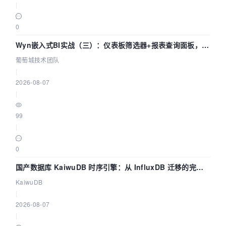
|
0
Wyn嵌入式BI实战（三）：仪表板筛选器+报表查询面板，参
数联动全闭环
葡萄城技术团队
|
2026-08-07
|
99
|
0
国产数据库 KaiwuDB 时序引擎：从 InfluxDB 迁移的完整
技术路径
KaiwuDB
|
2026-08-07
|