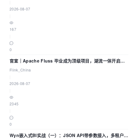
|
2026-08-07
|
167
|
0
官宣｜Apache Fluss 毕业成为顶级项目，湖流一体开启
Agentic Lake 全面实时化时代
Flink_China
|
2026-08-07
|
2345
|
0
Wyn嵌入式BI实战（一）：JSON API带参数接入，多租户数