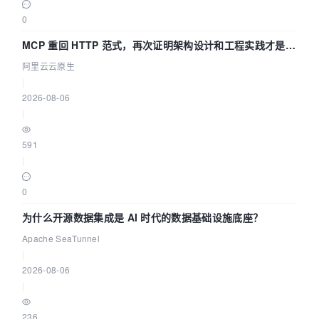
0
MCP 重回 HTTP 范式，再次证明架构设计和工程实践才是稀
缺资源
阿里云云原生
|
2026-08-06
|
591
|
0
为什么开源数据集成是 AI 时代的数据基础设施底座？
Apache SeaTunnel
|
2026-08-06
|
236