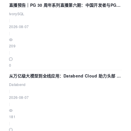
直播预告｜PG 30 周年系列直播第六期：中国开发者与PG内
核——我们改得动吗？我们贡献了什么？
IvorySQL
|
2026-08-07
|
209
|
0
从万亿级大模型到全线应用：Databend Cloud 助力头部 AI
企业构建全链路 Trace 数据管道
Databend
|
2026-08-07
|
181
|