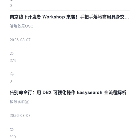
0
南京线下开发者 Workshop 来袭！手把手落地商用具身交互
智能 Agent 应用
哈哈欧尼OSC
|
2026-08-07
|
279
|
0
告别命令行：用 DBX 可视化操作 Easysearch 全流程解析
极限实验室
|
2026-08-07
|
419