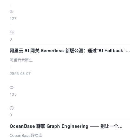
|
127
|
0
阿里云 AI 网关 Serverless 新版公测：通过“AI Fallback”与
拓扑可视化构建 AI 流量治理底座
阿里云云原生
|
2026-08-07
|
135
|
0
OceanBase 聊聊 Graph Engineering —— 别让一个
Agent 既当运动员又
OceanBase数据库