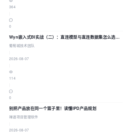
364
|
0
Wyn嵌入式BI实战（二）：直连模型与直连数据集怎么选，
参数为什么不生效？| 葡萄城技术团队
葡萄城技术团队
|
2026-08-07
|
114
|
0
别把产品放在同一个篮子里！读懂IPD产品规划
禅道项目管理软件
|
2026-08-07