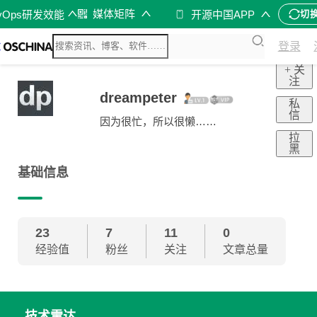
媒体矩阵
vOps研发效能
开源中国APP
切
登录
+ 关
注
dreampeter
私
信
因为很忙，所以很懒……
拉
黑
基础信息
23
7
11
0
经验值
粉丝
关注
文章总量
技术雷达