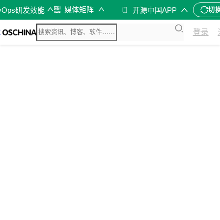
媒体矩阵
vOps研发效能
开源中国APP
切
登录