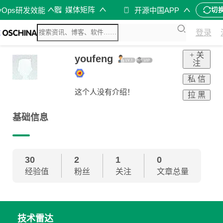
媒体矩阵
vOps研发效能
开源中国APP
切
登录
+ 关
youfeng
注
私 信
这个人没有介绍！
拉 黑
基础信息
30
2
1
0
经验值
粉丝
关注
文章总量
技术雷达