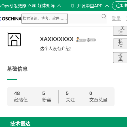
媒体矩阵
evOps研发效能
开源中国APP
切
登录
+ 关
注
XAXXXXXXX
私
信
这个人没有介绍！
拉
黑
基础信息
48
5
5
0
经验值
粉丝
关注
文章总量
技术雷达