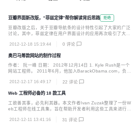
豆瓣界面新改版，“菲兹定律”帮你解读背后思路
拒绝
豆瓣改版之后，关于豆瓣导航条的设计特性引起了大家的广泛
讨论，其中，菲兹定律在用户界面设计的应用再次吸引了大家
的关注和重视。 海旭Roy的文章深入浅出地向我们介绍了菲兹
2012-12-18 15:19:44
0
评论
定律极其在产品界面中的应用实例，通过这篇文章我们可以获
得的认识在于，新改版后的豆瓣界面，从某种角度而言就是遵
奥巴马筹款网站的制作过程
循“菲兹定律”不断优化用户操作的产物。 今天说说费兹定律
（Fitts' law），网上有很多资料，算是老生常谈。下面看一张
作者： 阮一峰 日期： 2012年12月14日 1. Kyle Rush是一个
图，网上找到的，算是fitts在手机终端上的一些应用吧。 一，
网站工程师。 2011年6月，他加入BarackObama.com，负责
什么是Fitts定律 物体从开始的位置移动到最后的目标所需的
设计2012美国大选的奥巴马官网。 （图为2011年6月的奥巴
时间取决于两个因素：到目标的距离A和目标的大小。 t = a +
2012-12-17 16:49:17
22
评论
马官网） 除了宣传，官网的主要目的就是筹款。 上一次大
b log2 (...
选，奥巴马筹到了6.9亿美元。这是一个很大的数字，但由于
Web 工程师必备的 18 款工具
过去4年美国经济一直没有起色，本次大选势必要投入更多的
资金，团队内部估计资金需求将达到创纪录的10亿美元。 一
工欲善其事，必先利其器。本文作者Ivan Zuzak整理了一份W
个筹集10亿美元的网站，历史上从来没有过。Kyle Rush不知
eb工程师在线工具集，旨在帮助开发者利用这些工具来进行开
道自己能否做到，但是他很清楚，如果筹不到钱，奥巴马没法
发、测试、调试以及文档编排。 Zuzak认为收集的这些工具前
赢得大选。 2. 2012年美国大选现在已经结束了...
2012-12-11 13:41:16
31
评论
提在于： 必须是一个灵活的Web应用程序（无扩展或者必须
拥有自己的应用程序） 免费使用（提供某种可用的免费计划）
广泛的适用性（不只为特定的应用/平台） 对Web工程师来说
必须是有用的（不仅仅是针对Web网站设计） 本中所例举的