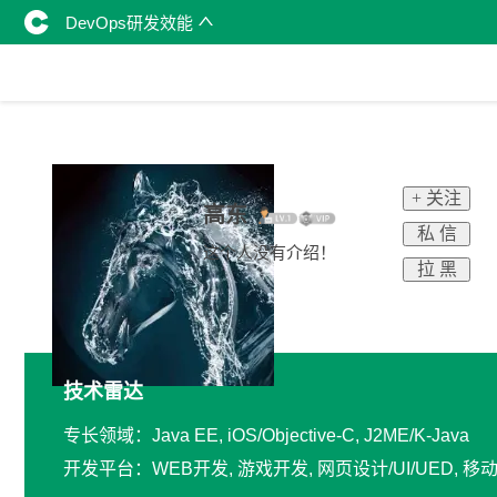
DevOps研发效能
+ 关注
高东
私 信
这个人没有介绍！
拉 黑
技术雷达
专长领域：Java EE, iOS/Objective-C, J2ME/K-Java
开发平台：WEB开发, 游戏开发, 网页设计/UI/UED, 移