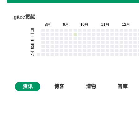
gitee贡献
资讯
博客
造物
智库