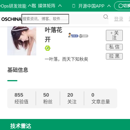
媒体矩阵
vOps研发效能
开源中国APP
切
登录
叶落花
+ 关
注
开
私 信
拉 黑
一叶落，而天下知秋矣
基础信息
855
50
20
0
经验值
粉丝
关注
文章总量
技术雷达