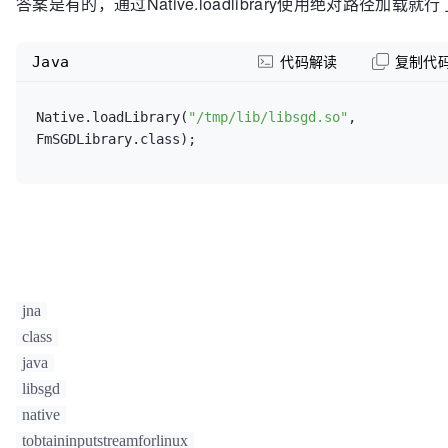
答案是有的，通过Native.loadlibrary使用绝对路径加载就
Java
代码解读
复制代
Native.loadLibrary(
"/tmp/lib/libsgd.so"
, 
FmSGDLibrary.class);
jna
class
java
libsgd
native
tobtaininputstreamforlinux