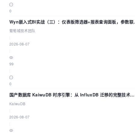
0
Wyn嵌入式BI实战（三）：仪表板筛选器+报表查询面板，参数联
全闭环
葡萄城技术团队
|
2026-08-07
|
99
|
0
国产数据库 KaiwuDB 时序引擎：从 InfluxDB 迁移的完整技术路
径
KaiwuDB
|
2026-08-07
|