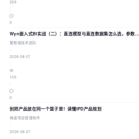
269
|
0
Wyn嵌入式BI实战（二）：直连模型与直连数据集怎么选，参数
什么不生效？| 葡萄城技术团队
葡萄城技术团队
|
2026-08-07
|
105
|
0
别把产品放在同一个篮子里！读懂IPD产品规划
禅道项目管理软件
|
2026-08-07
|