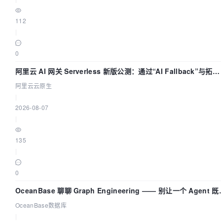
112
|
0
阿里云 AI 网关 Serverless 新版公测：通过“AI Fallback”与拓扑
可视化构建 AI 流量治理底座
阿里云云原生
|
2026-08-07
|
135
|
0
OceanBase 聊聊 Graph Engineering —— 别让一个 Agent 
运动员又
OceanBase数据库
|