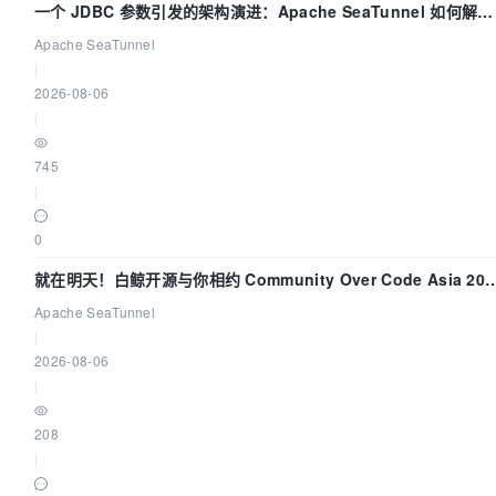
一个 JDBC 参数引发的架构演进：Apache SeaTunnel 如何解决
数据同步中的“定时 Flush”难题
Apache SeaTunnel
|
2026-08-06
|
745
|
0
就在明天！白鲸开源与你相约 Community Over Code Asia 202
主题演讲！
Apache SeaTunnel
|
2026-08-06
|
208
|