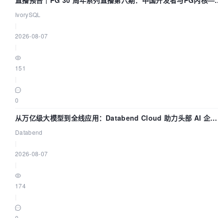
直播预告｜PG 30 周年系列直播第六期：中国开发者与PG内核—
我们改得动吗？我们贡献了什么？
IvorySQL
|
2026-08-07
|
151
|
0
从万亿级大模型到全线应用：Databend Cloud 助力头部 AI 企业
构建全链路 Trace 数据管道
Databend
|
2026-08-07
|
174
|
0