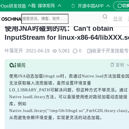
媒体矩阵
vOps研发效能
开源中国APP
切
登录
使用JNA时碰到的坑：Can't obtain
InputStream for linux-x86-64/libXXX.s
叶落花开
2021-04-19
5,061
0
收录于
开发技能
专
复制
使用JNA动态加载libsgd.so时，若通过Native.load方法加载会
无法获取输入流而报错，虽然设置环境变量
LD_LIBRARY_PATH可解决问题，但这种方式不够灵活。通过
Native.loadLibrary方法，可以直接使用绝对路径加载动态链接
库，例如
Native.loadLibrary(“/tmp/lib/libsgd.so”,FmSGDLibrary.class
从而避免依赖环境变量，实现更灵活的动态加载。