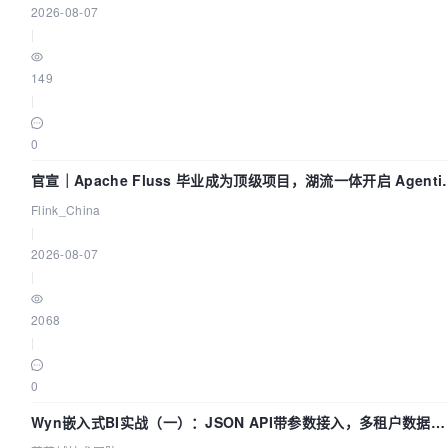
2026-08-07
|
149
|
0
官宣｜Apache Fluss 毕业成为顶级项目，湖流一体开启 Agenti
Lake 全面实时化时代
Flink_China
|
2026-08-07
|
2068
|
0
Wyn嵌入式BI实战（一）：JSON API带参数接入，多租户数据源