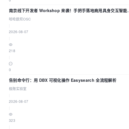
南京线下开发者 Workshop 来袭！手把手落地商用具身交互智能
Agent 应用
哈哈欧尼OSC
|
2026-08-07
|
218
|
0
告别命令行：用 DBX 可视化操作 Easysearch 全流程解析
极限实验室
|
2026-08-07
|
323
|