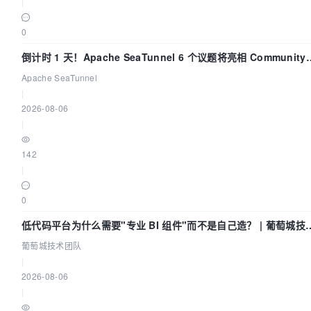
|
0
倒计时 1 天！Apache SeaTunnel 6 个议题将亮相 Community
Over Code Asia 2026
Apache SeaTunnel
|
2026-08-06
|
142
|
0
低代码平台为什么需要"专业 BI 组件"而不是自己造？ | 葡萄城技
团队
葡萄城技术团队
|
2026-08-06
|