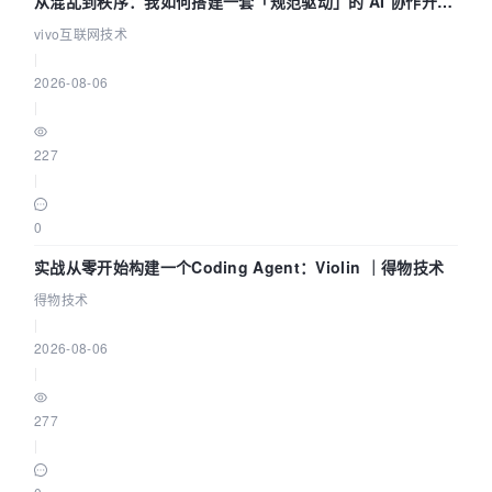
从混乱到秩序：我如何搭建一套「规范驱动」的 AI 协作开发
体系
vivo互联网技术
|
2026-08-06
|
227
|
0
实战从零开始构建一个Coding Agent：Violin ｜得物技术
得物技术
|
2026-08-06
|
277
|