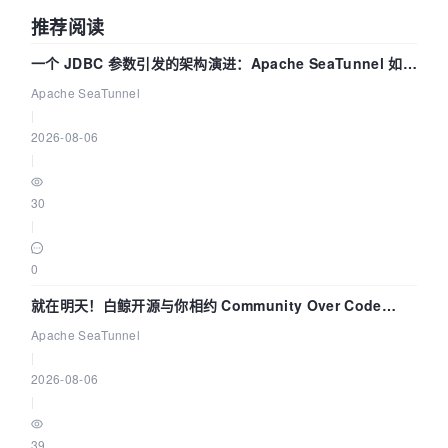
推荐阅读
一个 JDBC 参数引发的架构演进：Apache SeaTunnel 如何
解决数据同步中的“定时 Flush”难题
Apache SeaTunnel
|
2026-08-06
|
30
|
0
就在明天！白鲸开源与你相约 Community Over Code
Asia 2026 主题演讲！
Apache SeaTunnel
|
2026-08-06
|
39