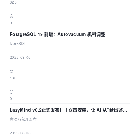
325
|
0
PostgreSQL 19 前瞻：Autovacuum 机制调整
IvorySQL
|
2026-08-05
|
133
|
0
LazyMind v0.2正式发布！｜双击安装，让 AI 从“给出答案”
走到“完成交付”
商汤万象开发者
|
2026-08-05
|