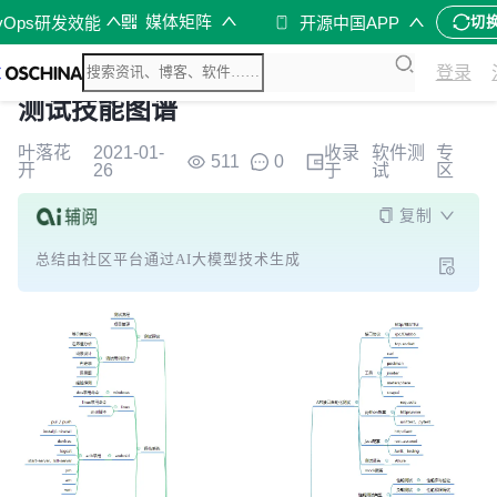
媒体矩阵
vOps研发效能
开源中国APP
切
登录
测试技能图谱
叶落花
2021-01-
收录
软件测
专
511
0
开
26
于
试
区
复制
总结由社区平台通过AI大模型技术生成