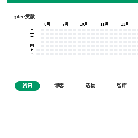
gitee贡献
资讯
博客
造物
智库