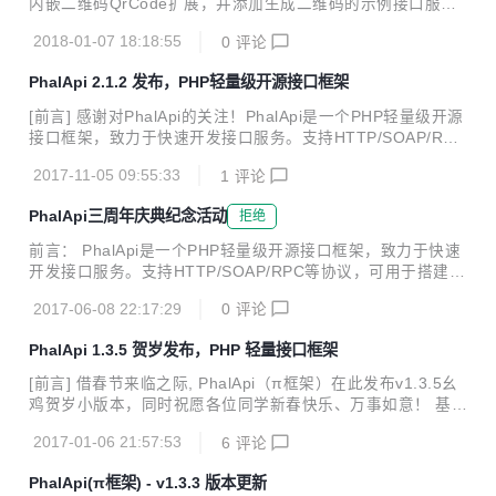
内嵌二维码QrCode扩展，并添加生成二维码的示例接口服务E
oser update 命令即可。 "require": { ...
xamples_QrCode.Png 2、在线接口列表文档、在线接口详情
2018-01-07 18:18:55
0
评论
文档，渲染时支持指定视图路径 [辅助更新] 1、界面更美化的
在线接口文档扩展DocumentUI ，由 @xcalder 提供，参考示
PhalApi 2.1.2 发布，PHP轻量级开源接口框架
例 2、新增生成二维码QrCode扩展，基于PHP QrCode实
现。 3、新增生成条形码barcode扩展，基于barcodegen实
[前言] 感谢对PhalApi的关注！PhalApi是一个PHP轻量级开源
现。 4、新增拼音转换pinyin扩展，基于overtrue/pinyin实
接口框架，致力于快速开发接口服务。支持HTTP/SOAP/RPC
现。 5、迁移1.x扩展PhalApi-Imag...
等协议，可用于搭建接口/微服务/RESTful接口/Web Service
2017-11-05 09:55:33
1
评论
s。 为了提供更主流、面向未来、符合大家所期望的开源接口
框架，我们于2017.09发布了基于composer、命名空间的2.x
PhalApi三周年庆典纪念活动
拒绝
全新体验系列版本。经过约半年的研发、两个月的内测、以及
两个月的公测，2.x 现已稳定，并有大部分同学正在使用Phal
前言： PhalApi是一个PHP轻量级开源接口框架，致力于快速
Api 2.x。因此，大家可放心使用PhalApi 2.x系列，并推荐使
开发接口服务。支持HTTP/SOAP/RPC等协议，可用于搭建接
用此系列。即： PhalApi 1.x 系列：为经典稳定版，暂停更
口/微服务/RESTful接口/Web Services，目前在码云平台上深
新，最后...
2017-06-08 22:17:29
0
评论
受广大开发人员的喜欢，Star人数达860+人，PHP类排名第
一，并曾入选开源中国2015 年 Git@OSC 新增热门开源软件
PhalApi 1.3.5 贺岁发布，PHP 轻量接口框架
项目 Top 50 （排名第4）、 2016 年度码云热门项目排行榜 T
OP 50（第23名）。从2015年开源至今，平均每天3位新用
[前言] 借春节来临之际, PhalApi（π框架）在此发布v1.3.5幺
户，使用的开发人员遍布全国各地，为广大项目开发提供了有
鸡贺岁小版本，同时祝愿各位同学新春快乐、万事如意！ 基于
效的帮助。 从2014年的夏天到2017年的夏天，一千多天里，
老版本开发的应用可以无缝升级到v1.3.5版本，直接覆盖核心
有欢乐也有泪水! ...
2017-01-06 21:57:53
6
评论
文件PhalApi即可使用新版功能。 [主要更新] 1、调试模式
下，数据库连接失败时显示详细的错误信息，方便定位排查问
PhalApi(π框架) - v1.3.3 版本更新
题 2、错误日记追加，按现有的日记格式补充到已有的日记载