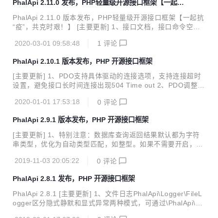
PhalApi 2.11.0 发布，PHP轻量级开源接口框架【一起抗
通过新增的dbs.tables.__default__.keep_suffix_if_no_map
“疫”，共克时艰！】
配置项，当设置为true时可以在当分表未匹配时依然保留数字
PhalApi 2.11.0 版本发布，PHP轻量级开源接口框架【一起抗
作为表后缀。分表路由中也可通过keep_suffix_if_no...
“疫”，共克时艰！】 [主要更新] 1、接口文档，接口命令空间
翻译成中文，把App显示为我的应用 2、在线接口文档兼容扩
2020-03-01 09:58:48
1
评论
展类库中多级命名空间的接口，例如PhalApi\扩展名.Site.Ind
ex调整为PhalApi_扩展名.Site.Index 3、优化接口文档在线测
PhalApi 2.10.1 版本发布，PHP 开源接口框架
试交互，添加loading，避免接口请求失败时无法区分 4、文件
日记支持日记文件名前缀配置，以及改用工厂方法加系统配置
[主要更新] 1、PDO支持具体驱动的连接选项，支持连接超时
方式初始化注册文件日记服务 5、添加配置项sys.response.st
设置，避免接口长时间连接出现504 Time out 2、PDO调整为
ructure_map，支持接口返回结果的字段映射配置 6、在线接
有错误时抛出携带更详细错误信息的PDOExcepion，避免笼
口...
2020-01-01 17:53:18
0
评论
统的错误提示 3、添加\PhalApi\Api::getApiCommonRules
()，以便支持部分接口不需要全局应用参数的场景。 4、支持
PhalApi 2.9.1 版本发布，PHP 开源接口框架
接口参数置空，通过NULL或FALSE赋值可将接口参数取消
5、在线接口文档，接口参数转换成客户端看到的参数类型
[主要更新] 1、特别注意：数据库查询返回结果默认都为字符
6、接口参数规则中添加is_doc_hide配置，设置为true时，接
串类型，优化为自动类型匹配，如整型。如果不需要开启，则
口文档不显示此参数，但实际上仍可在PHP代码中使用 7、缺
可添加 dbs.servers.db_master.pdo_attr_string 配置项为tru
少必填接口参数时，追加d...
2019-11-03 20:05:22
0
评论
e，> 则可以保持原来继续返回为字符串的数据库结果。如果
出现：the database server cannot successfully prepare th
PhalApi 2.8.1 发布，PHP 开源接口框架
e statement 错误，请进行调试并手动检测SQL的语法正确
性。 2、对于接口参数规则，增加解析后的回调函数配置on_a
PhalApi 2.8.1 [主要更新] 1、文件日志PhalApi\Logger\FileL
fter_parse，支持多个函数名的管道配置和回调函数配置，详
ogger区分隐式静默和显式异常两种模式，可通过\PhalApi\DI
细请见文档说明[解析后回调函数 on_...
()->debug全局模式或初始化时指定调试模式。为调试模式