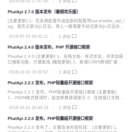
2019-09-01 17:07:00
0
评论
时，若写入失败将500异常提示 1、文件配置PhalApi\Config
\FileConfig区分隐式静默和显式异常两种模式，可通过\PhalA
PhalApi 2.7.0 版本发布（暑假欢乐版）
pi\DI()->debug全局模式或初始化时指定调试模式。为调试模
式时，若配置不存在将500异常提示 [辅助更新] [BUG修复]
[主要更新] 1、在系统配置中追加新的配置项sys.enable_sql_l
1、URI路由匹配模式下默认接口读取不到 2、配置多个数据库
og：是否记录SQL日志。将上一版需要手动记录SQL日志的方
时候, 调用get、update时会提...
式实现配置化。能不能同时记录一下当前运行的SQL命令的数
2019-07-01 09:42:11
1
评论
据库? 2、文件缓存FileCache，追加新配置项：是否格式化缓
存文件名enable_file_name_format，默认为TRU E。为FAL
PhalApi 2.4.0 版本发布，PHP 开源接口框架
SE时不格式化文件名，方便查看，但开发者需要注意文件名的
有效性。 3、开放接口文档模板（即从Kernal移到PhalApi，
PhalApi 2.4.0 [主要更新] 1、在线文档，样式优化，并添加接
方便项目修改）；并在接口详情在线文档，追加支持JSON示
口搜索功能，方便查找 [辅助更新] 1、新增CORS跨域扩展，
例的配置和展示。接口返回的示例放置在./src/app/demos目
由@吞吞小猴 提供 2、2.x文档完善，丰富数据库操作的说明
录下，各个应...
2018-12-01 15:30:57
1
评论
及示例 [BUG修复] 1、分表策略下默认缺省表名再次获取时，
因缓存击中而最终出现表_xxx不存在，bugfixed 2、默认接口
PhalApi 2.2.2 发布，PHP轻量级开源接口框架
返回时，对于XML格式的输出进行object转字符串的报错修正
相关链接： PhalApi在线文档：http://www.phalapi.net/wikis/
PhalApi 2.2.2 发布，PHP轻量级开源接口框架 [主要更新]
PhalApi免费下载：http://git.oschina.net/dogstar/PhalApi
1、JSON格式错误时，追加参数错误提示 2、在线接口文档美
化，添加顶部导航菜单，并添加友好的图标 [辅助更新] 1、迁
2018-04-01 20:40:19
2
评论
移phalapi/apkAPK文件解包处理扩展，由 @喵了个咪 提供 [B
UG修复] 1、单元测试兼容高版本的PHPUnit 2、NotORM数
PhalApi 2.2.0 发布，PHP轻量级开源接口框架
据库查询失败时，修正空对象调用问题 3、修复 接口详情页接
口测试工具bug/新增多文件上传支持 @天未白 [如何更新] 修
PhalApi 2.2.0 发布了，主要改进内容包括： [主要更新] 1、
改composer.json文件中PhalApi的版本号，然后执行：comp