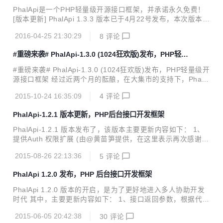
体 3、将PhalApi_Model_NotORM::getTableName($id)抽象
PhalApi是一个PHP轻量级开源接口框架，并承诺永久免费！
方法改为返回默认表名的实现，以防实现此方法而引起的报错
[版本更新] PhalApi 1.3.3 版本已于4月22号发布，本次版本主
4、优化logs机制,对脚本程序进行优化 5、phalapi-buildapp
要更新内容汇总如下。 1、框架中文名起用：π框架，其含义
及phal...
2016-04-25 21:30:29
8
评论
有： π取自派发音（pai），容易记忆，与框架名字谐音 π是
无理数，无限循环，符合PhalApi不断更新、保持生气的初衷
#重磅来袭# PhalApi-1.3.0 (1024狂欢版)发布，PHP轻量
π是圆周率，代表着我们中国的历史文化 π是一个数学符号，
级开源接口框架
而数据与计算机编程又有着不可分割的微妙联系 π也是一个可
#重磅来袭# PhalApi-1.3.0 (1024狂欢版)发布，PHP轻量级开
以继续精化的数字，体现着PhalApi希望能够敢为人先，专注
源接口框架 经过近两个月的酝酿，在大集市的支持下，PhalA
接口，汇众之长，自成一派 2、添加的SDK包 Go版 SDK包 R
pi又完成了一次小步快跑。 在此，先祝大家程序员节日快乐！
eact-Native版 SDK包 3、一些...
2015-10-24 16:35:09
4
评论
也借万圣节来临之际，容小编怀着激动的心情为大家介绍本次
1.3.0 (1024狂欢版)版本发布更新的内容： 重要更新： 1、提
PhalApi-1.2.1 版本更新，PHP后台接口开发框架
供基于接口查询语言的SDK包，可有效帮助项目进行客户端开
发；其中包括JAVA版、PHP版、C#版、Objective-c版、JS版
PhalApi-1.2.1 版本发布了，该版本主要更新内容如下： 1、
//JAVA版本SDK调用示例 PhalApiClientResponse respons
提供Auth 权限扩展 (由@黄苗笋提供，在这里表示再次感谢，
e = PhalApiClient.create() ...
^_^) 2、补充了：[4.2] 开发实战2：模拟优酷开放平台接口项
2015-08-26 22:13:36
5
评论
目开发 3、自动生成SQL语句的脚本，追加对配置数据库字符
集的读取，并无表时读取默认的路由配置以便可以生成SQL
PhalApi 1.2.0 发布，PHP 后台接口开发框架
4、为接口参数规则扩展desc说明 5、添加数据库配置注释
6、计划任务Task扩展类库追加异常时的结果返回，以明确出
PhalApi 1.2.0 版本的开启，是为了更好地进入多人协助开发
错的原因 7、修正不能获取文件类型参数 8、修正在线接口参
时代 其中，主要更新内容如下： 1、接口返回参数，根据代码
数查询工具中对默认值输出的展示 9、修正User扩展类库中登
return注释，自动生成在线文档 2、接口参数规则中追加对文
录态检测穿透，原因在于不该使用 isset(DI-...
2015-06-05 20:42:38
30
评论
件参数的验证支持 3、添加redis缓存 4、统一使用GPL协议