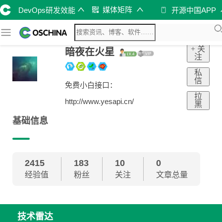
媒体矩阵
DevOps研发效能
开源中国APP
+ 关
暗夜在火星
注
私
信
免费小白接口：
拉
http://www.yesapi.cn/
黑
基础信息
2415
183
10
0
经验值
粉丝
关注
文章总量
技术雷达