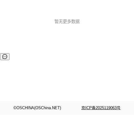
5、重构在线接口参数查看，使用OO的规范并提取成类放置在
辅助类包中，以便接口更好地使用 6、提供统一的测试辅助
类：PhalApi_Helper_TestRunner 7、提供计划任务扩展类库
及对应的文档，并将Task扩展类库转移并内置于PhalApi框架
暂无更多数据
中 8、提供一个接口开发实战示例（投票活动） 9、补充数据
库的port和charset配置，...
©OSCHINA(OSChina.NET)
京ICP备2025119063号