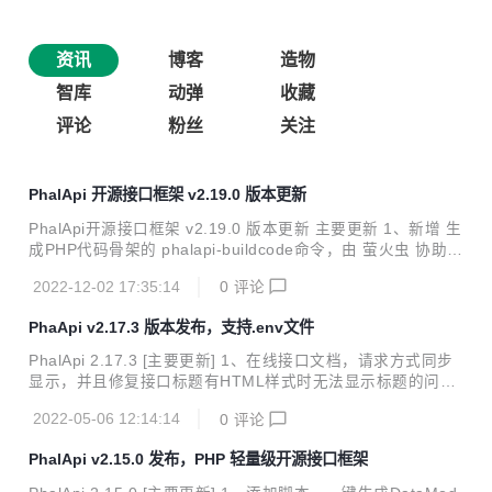
资讯
博客
造物
智库
动弹
收藏
评论
粉丝
关注
PhalApi 开源接口框架 v2.19.0 版本更新
PhalApi开源接口框架 v2.19.0 版本更新 主要更新 1、新增 生
成PHP代码骨架的 phalapi-buildcode命令，由 萤火虫 协助提
供； $ ./bin/phalapi-buildcode Wecome to use ./bin/phalap
2022-12-02 17:35:14
0
评论
i-buildcode command tool v0.0.1 Example: ./bin/phalapi-b
uildcode --a User/Reg Usage: Command [options] [argum
PhaApi v2.17.3 版本发布，支持.env文件
ents] --a 创建一个API层文件 --d 创建一个Domain层...
PhalApi 2.17.3 [主要更新] 1、在线接口文档，请求方式同步
显示，并且修复接口标题有HTML样式时无法显示标题的问题
2、集成.env文件的环境变量配置，新增文档使用.env进行环
2022-05-06 12:14:14
0
评论
境配置 [BUG修复] 1、fix:使用window.localStorage存储接口
的在线调试参数(PR提交合并，by ledccn)
PhalApi v2.15.0 发布，PHP 轻量级开源接口框架