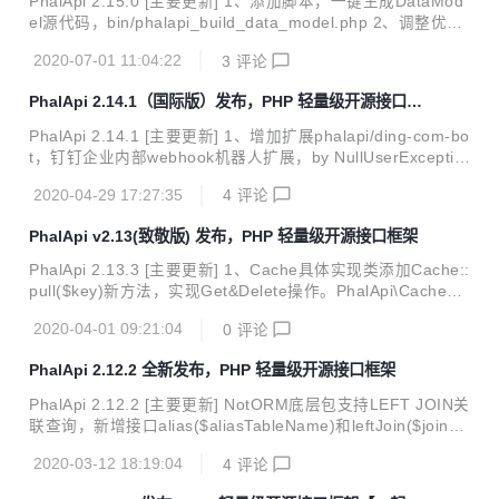
PhalApi 2.15.0 [主要更新] 1、添加脚本，一键生成DataMod
el源代码，bin/phalapi_build_data_model.php 2、调整优化
应用市场，向更开放的开源社区方向调整，插件源代码仓库位
2020-07-01 11:04:22
3
评论
置 3、开源协议从原来的GPL-2调整成更开放的Apache Licen
se，更利于商业化使用 [BUG修复] 1、修复部署在非public目
PhalApi 2.14.1（国际版）发布，PHP 轻量级开源接口框
录下，在线接口文档样式加载失败的问题 2、解决使用 phpst
架
orm 编辑时，因为找不到闭合标签爆红
PhalApi 2.14.1 [主要更新] 1、增加扩展phalapi/ding-com-bo
t，钉钉企业内部webhook机器人扩展，by NullUserExceptio
n 2、在线接口文档支持设置文档查看密码 3、在线接口文档
2020-04-29 17:27:35
4
评论
支持翻译，提供英文和简体中文，可进行语言切换 4、一些已
知bugfixed [Portal运营后台] 1、一些已知bugfixed
PhalApi v2.13(致敬版) 发布，PHP 轻量级开源接口框架
PhalApi 2.13.3 [主要更新] 1、Cache具体实现类添加Cache::
pull($key)新方法，实现Get&Delete操作。PhalApi\Cache接
口不添加此方法，避免升级后影响已有的实现类。 2、DataA
2020-04-01 09:21:04
0
评论
pi进驻Kernal内核 3、上线英文文档：https://docs-en.phalap
i.net/#/ ，海外，支持HTTPS，bywilliamjiangsa 4、增加错
PhalApi 2.12.2 全新发布，PHP 轻量级开源接口框架
误处理，PhalApi\Error，可纪录警告、提醒和致命错误 5、在
线接口文档，支持更多示例，如：Javascript示例、Object-C
PhalApi 2.12.2 [主要更新] NotORM底层包支持LEFT JOIN关
示例、Java示例、CURL示例、PHP示例、Pyt...
联查询，新增接口alias($aliasTableName)和leftJoin($joinTa
bleName, $aliasJoinTableName, $onWhere)，接口更友
2020-03-12 18:19:04
4
评论
好。 进行数据库查询时，以下划线+数字为后缀的表名会自动
作为分表被解析，当分表策略不存在时会自动去掉数字后缀。