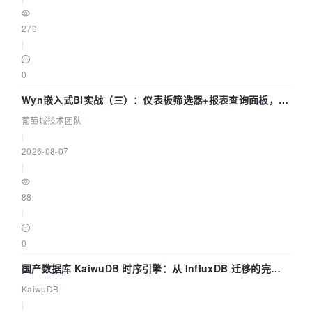
270
|
0
Wyn嵌入式BI实战（三）：仪表板筛选器+报表查询面板，参
数联动全闭环
葡萄城技术团队
|
2026-08-07
|
88
|
0
国产数据库 KaiwuDB 时序引擎：从 InfluxDB 迁移的完整
技术路径
KaiwuDB
|