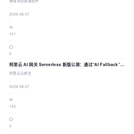
禅道项目管理软件
|
2026-08-07
|
101
|
0
阿里云 AI 网关 Serverless 新版公测：通过“AI Fallback”与
拓扑可视化构建 AI 流量治理底座
阿里云云原生
|
2026-08-07
|
135
|
0