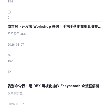
154
|
0
南京线下开发者 Workshop 来袭！手把手落地商用具身交互
智能 Agent 应用
哈哈欧尼OSC
|
2026-08-07
|
192
|
0
告别命令行：用 DBX 可视化操作 Easysearch 全流程解析
极限实验室
|
2026-08-07
|