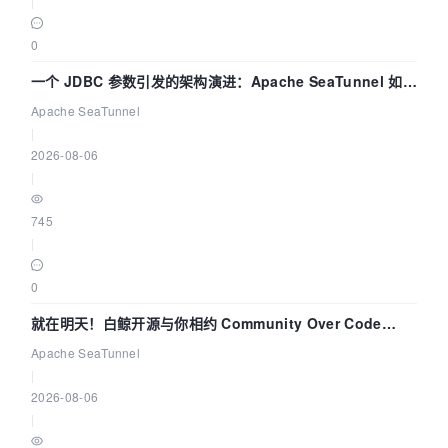
|
0
一个 JDBC 参数引发的架构演进：Apache SeaTunnel 如何
解决数据同步中的“定时 Flush”难题
Apache SeaTunnel
|
2026-08-06
|
745
|
0
就在明天！白鲸开源与你相约 Community Over Code
Asia 2026 主题演讲！
Apache SeaTunnel
|
2026-08-06
|