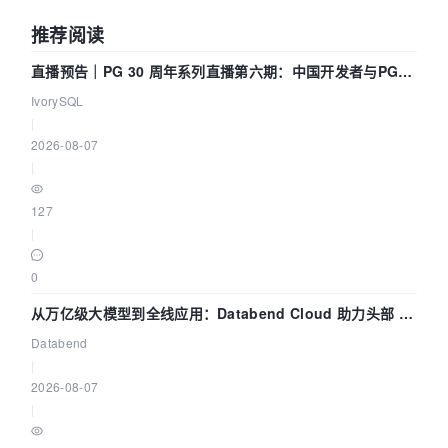
推荐阅读
直播预告｜PG 30 周年系列直播第六期：中国开发者与PG内
核——我们改得动吗？我们贡献了什么？
IvorySQL
|
2026-08-07
|
127
|
0
从万亿级大模型到全线应用：Databend Cloud 助力头部 AI
企业构建全链路 Trace 数据管道
Databend
|
2026-08-07
|