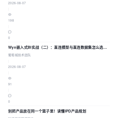
2026-08-07
|
198
|
0
Wyn嵌入式BI实战（二）：直连模型与直连数据集怎么选，
参数为什么不生效？| 葡萄城技术团队
葡萄城技术团队
|
2026-08-07
|
91
|
0
别把产品放在同一个篮子里！读懂IPD产品规划