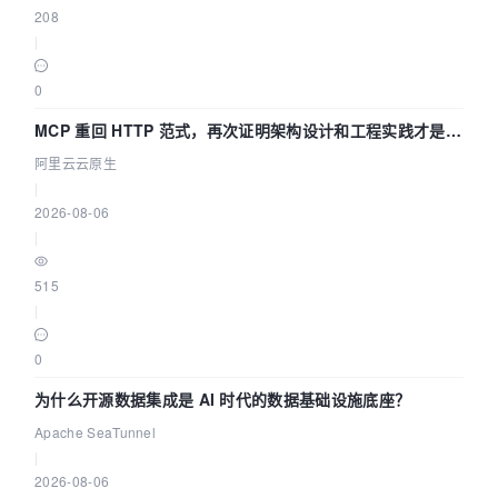
208
|
0
MCP 重回 HTTP 范式，再次证明架构设计和工程实践才是稀
缺资源
阿里云云原生
|
2026-08-06
|
515
|
0
为什么开源数据集成是 AI 时代的数据基础设施底座？
Apache SeaTunnel
|
2026-08-06