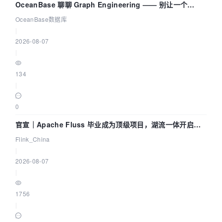
OceanBase 聊聊 Graph Engineering —— 别让一个
Agent 既当运动员又
OceanBase数据库
|
2026-08-07
|
134
|
0
官宣｜Apache Fluss 毕业成为顶级项目，湖流一体开启
Agentic Lake 全面实时化时代
Flink_China
|
2026-08-07
|
1756
|