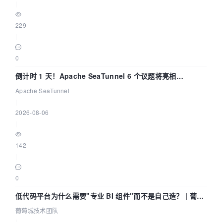
|
229
|
0
倒计时 1 天！Apache SeaTunnel 6 个议题将亮相
Community Over Code Asia 2026
Apache SeaTunnel
|
2026-08-06
|
142
|
0
低代码平台为什么需要"专业 BI 组件"而不是自己造？ | 葡萄
城技术团队
葡萄城技术团队
|