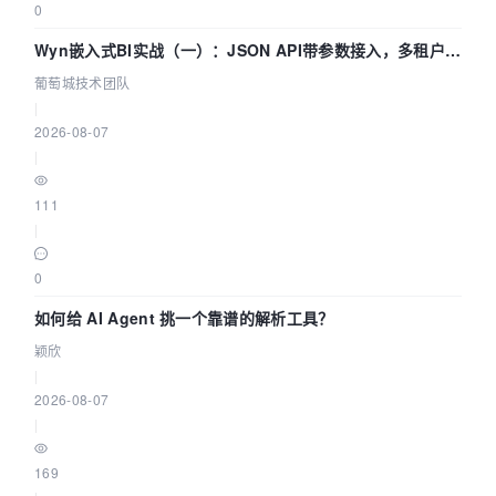
0
Wyn嵌入式BI实战（一）：JSON API带参数接入，多租户数
据源配置指南 | 葡萄城技术团队
葡萄城技术团队
|
2026-08-07
|
111
|
0
如何给 AI Agent 挑一个靠谱的解析工具？
颖欣
|
2026-08-07
|
169