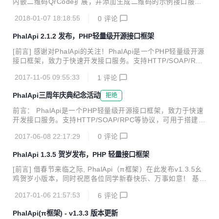
内嵌二维码QrCode扩展，并添加生成二维码的示例接口服务E
oser update 命令即可。 "require": { ...
xamples_QrCode.Png 2、在线接口列表文档、在线接口详情
2018-01-07 18:18:55
0
评论
文档，渲染时支持指定视图路径 [辅助更新] 1、界面更美化的
在线接口文档扩展DocumentUI ，由 @xcalder 提供，参考示
PhalApi 2.1.2 发布，PHP轻量级开源接口框架
例 2、新增生成二维码QrCode扩展，基于PHP QrCode实
现。 3、新增生成条形码barcode扩展，基于barcodegen实
[前言] 感谢对PhalApi的关注！PhalApi是一个PHP轻量级开源
现。 4、新增拼音转换pinyin扩展，基于overtrue/pinyin实
接口框架，致力于快速开发接口服务。支持HTTP/SOAP/RPC
现。 5、迁移1.x扩展PhalApi-Imag...
等协议，可用于搭建接口/微服务/RESTful接口/Web Service
2017-11-05 09:55:33
1
评论
s。 为了提供更主流、面向未来、符合大家所期望的开源接口
框架，我们于2017.09发布了基于composer、命名空间的2.x
PhalApi三周年庆典纪念活动
拒绝
全新体验系列版本。经过约半年的研发、两个月的内测、以及
两个月的公测，2.x 现已稳定，并有大部分同学正在使用Phal
前言： PhalApi是一个PHP轻量级开源接口框架，致力于快速
Api 2.x。因此，大家可放心使用PhalApi 2.x系列，并推荐使
开发接口服务。支持HTTP/SOAP/RPC等协议，可用于搭建接
用此系列。即： PhalApi 1.x 系列：为经典稳定版，暂停更
口/微服务/RESTful接口/Web Services，目前在码云平台上深
新，最后...
2017-06-08 22:17:29
0
评论
受广大开发人员的喜欢，Star人数达860+人，PHP类排名第
一，并曾入选开源中国2015 年 Git@OSC 新增热门开源软件
PhalApi 1.3.5 贺岁发布，PHP 轻量接口框架
项目 Top 50 （排名第4）、 2016 年度码云热门项目排行榜 T
OP 50（第23名）。从2015年开源至今，平均每天3位新用
[前言] 借春节来临之际, PhalApi（π框架）在此发布v1.3.5幺
户，使用的开发人员遍布全国各地，为广大项目开发提供了有
鸡贺岁小版本，同时祝愿各位同学新春快乐、万事如意！ 基于
效的帮助。 从2014年的夏天到2017年的夏天，一千多天里，
老版本开发的应用可以无缝升级到v1.3.5版本，直接覆盖核心
有欢乐也有泪水! ...
2017-01-06 21:57:53
6
评论
文件PhalApi即可使用新版功能。 [主要更新] 1、调试模式
下，数据库连接失败时显示详细的错误信息，方便定位排查问
PhalApi(π框架) - v1.3.3 版本更新
题 2、错误日记追加，按现有的日记格式补充到已有的日记载