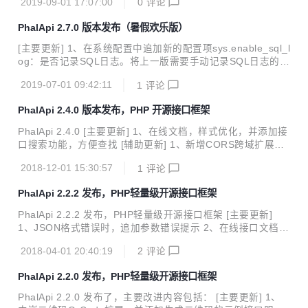
2019-09-01 17:07:00
0
评论
时，若写入失败将500异常提示 1、文件配置PhalApi\Config
\FileConfig区分隐式静默和显式异常两种模式，可通过\PhalA
PhalApi 2.7.0 版本发布（暑假欢乐版）
pi\DI()->debug全局模式或初始化时指定调试模式。为调试模
式时，若配置不存在将500异常提示 [辅助更新] [BUG修复]
[主要更新] 1、在系统配置中追加新的配置项sys.enable_sql_l
1、URI路由匹配模式下默认接口读取不到 2、配置多个数据库
og：是否记录SQL日志。将上一版需要手动记录SQL日志的方
时候, 调用get、update时会提...
式实现配置化。能不能同时记录一下当前运行的SQL命令的数
2019-07-01 09:42:11
1
评论
据库? 2、文件缓存FileCache，追加新配置项：是否格式化缓
存文件名enable_file_name_format，默认为TRU E。为FAL
PhalApi 2.4.0 版本发布，PHP 开源接口框架
SE时不格式化文件名，方便查看，但开发者需要注意文件名的
有效性。 3、开放接口文档模板（即从Kernal移到PhalApi，
PhalApi 2.4.0 [主要更新] 1、在线文档，样式优化，并添加接
方便项目修改）；并在接口详情在线文档，追加支持JSON示
口搜索功能，方便查找 [辅助更新] 1、新增CORS跨域扩展，
例的配置和展示。接口返回的示例放置在./src/app/demos目
由@吞吞小猴 提供 2、2.x文档完善，丰富数据库操作的说明
录下，各个应...
2018-12-01 15:30:57
1
评论
及示例 [BUG修复] 1、分表策略下默认缺省表名再次获取时，
因缓存击中而最终出现表_xxx不存在，bugfixed 2、默认接口
PhalApi 2.2.2 发布，PHP轻量级开源接口框架
返回时，对于XML格式的输出进行object转字符串的报错修正
相关链接： PhalApi在线文档：http://www.phalapi.net/wikis/
PhalApi 2.2.2 发布，PHP轻量级开源接口框架 [主要更新]
PhalApi免费下载：http://git.oschina.net/dogstar/PhalApi
1、JSON格式错误时，追加参数错误提示 2、在线接口文档美
化，添加顶部导航菜单，并添加友好的图标 [辅助更新] 1、迁
2018-04-01 20:40:19
2
评论
移phalapi/apkAPK文件解包处理扩展，由 @喵了个咪 提供 [B
UG修复] 1、单元测试兼容高版本的PHPUnit 2、NotORM数
PhalApi 2.2.0 发布，PHP轻量级开源接口框架
据库查询失败时，修正空对象调用问题 3、修复 接口详情页接
口测试工具bug/新增多文件上传支持 @天未白 [如何更新] 修
PhalApi 2.2.0 发布了，主要改进内容包括： [主要更新] 1、
改composer.json文件中PhalApi的版本号，然后执行：comp