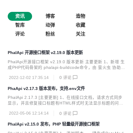
资讯
博客
造物
智库
动弹
收藏
评论
粉丝
关注
PhalApi 开源接口框架 v2.19.0 版本更新
PhalApi开源接口框架 v2.19.0 版本更新 主要更新 1、新增 生
成PHP代码骨架的 phalapi-buildcode命令，由 萤火虫 协助提
供； $ ./bin/phalapi-buildcode Wecome to use ./bin/phalap
2022-12-02 17:35:14
0
评论
i-buildcode command tool v0.0.1 Example: ./bin/phalapi-b
uildcode --a User/Reg Usage: Command [options] [argum
PhaApi v2.17.3 版本发布，支持.env文件
ents] --a 创建一个API层文件 --d 创建一个Domain层...
PhalApi 2.17.3 [主要更新] 1、在线接口文档，请求方式同步
显示，并且修复接口标题有HTML样式时无法显示标题的问题
2、集成.env文件的环境变量配置，新增文档使用.env进行环
2022-05-06 12:14:14
0
评论
境配置 [BUG修复] 1、fix:使用window.localStorage存储接口
的在线调试参数(PR提交合并，by ledccn)
PhalApi v2.15.0 发布，PHP 轻量级开源接口框架