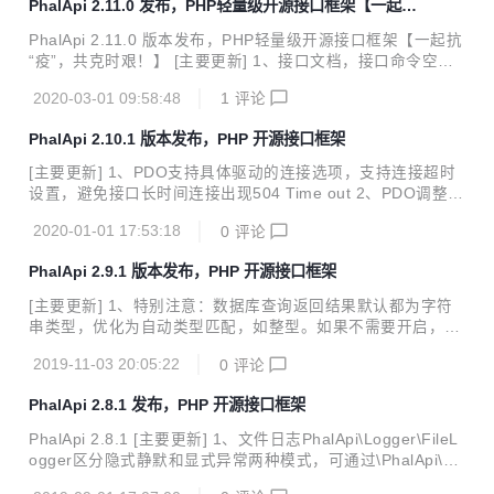
PhalApi 2.11.0 发布，PHP轻量级开源接口框架【一起抗
通过新增的dbs.tables.__default__.keep_suffix_if_no_map
“疫”，共克时艰！】
配置项，当设置为true时可以在当分表未匹配时依然保留数字
PhalApi 2.11.0 版本发布，PHP轻量级开源接口框架【一起抗
作为表后缀。分表路由中也可通过keep_suffix_if_no...
“疫”，共克时艰！】 [主要更新] 1、接口文档，接口命令空间
翻译成中文，把App显示为我的应用 2、在线接口文档兼容扩
2020-03-01 09:58:48
1
评论
展类库中多级命名空间的接口，例如PhalApi\扩展名.Site.Ind
ex调整为PhalApi_扩展名.Site.Index 3、优化接口文档在线测
PhalApi 2.10.1 版本发布，PHP 开源接口框架
试交互，添加loading，避免接口请求失败时无法区分 4、文件
日记支持日记文件名前缀配置，以及改用工厂方法加系统配置
[主要更新] 1、PDO支持具体驱动的连接选项，支持连接超时
方式初始化注册文件日记服务 5、添加配置项sys.response.st
设置，避免接口长时间连接出现504 Time out 2、PDO调整为
ructure_map，支持接口返回结果的字段映射配置 6、在线接
有错误时抛出携带更详细错误信息的PDOExcepion，避免笼
口...
2020-01-01 17:53:18
0
评论
统的错误提示 3、添加\PhalApi\Api::getApiCommonRules
()，以便支持部分接口不需要全局应用参数的场景。 4、支持
PhalApi 2.9.1 版本发布，PHP 开源接口框架
接口参数置空，通过NULL或FALSE赋值可将接口参数取消
5、在线接口文档，接口参数转换成客户端看到的参数类型
[主要更新] 1、特别注意：数据库查询返回结果默认都为字符
6、接口参数规则中添加is_doc_hide配置，设置为true时，接
串类型，优化为自动类型匹配，如整型。如果不需要开启，则
口文档不显示此参数，但实际上仍可在PHP代码中使用 7、缺
可添加 dbs.servers.db_master.pdo_attr_string 配置项为tru
少必填接口参数时，追加d...
2019-11-03 20:05:22
0
评论
e，> 则可以保持原来继续返回为字符串的数据库结果。如果
出现：the database server cannot successfully prepare th
PhalApi 2.8.1 发布，PHP 开源接口框架
e statement 错误，请进行调试并手动检测SQL的语法正确
性。 2、对于接口参数规则，增加解析后的回调函数配置on_a
PhalApi 2.8.1 [主要更新] 1、文件日志PhalApi\Logger\FileL
fter_parse，支持多个函数名的管道配置和回调函数配置，详
ogger区分隐式静默和显式异常两种模式，可通过\PhalApi\DI
细请见文档说明[解析后回调函数 on_...
()->debug全局模式或初始化时指定调试模式。为调试模式