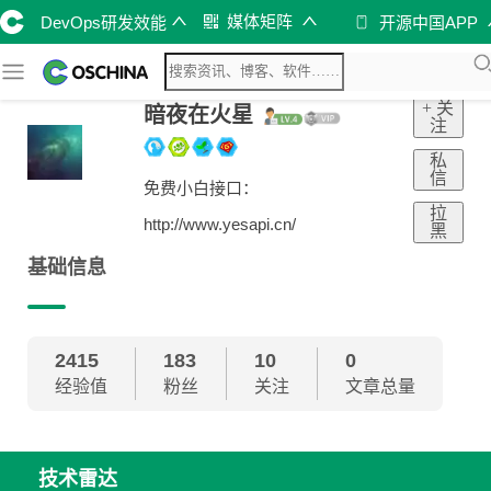
媒体矩阵
DevOps研发效能
开源中国APP
+ 关
暗夜在火星
注
私
信
免费小白接口：
拉
http://www.yesapi.cn/
黑
基础信息
2415
183
10
0
经验值
粉丝
关注
文章总量
技术雷达