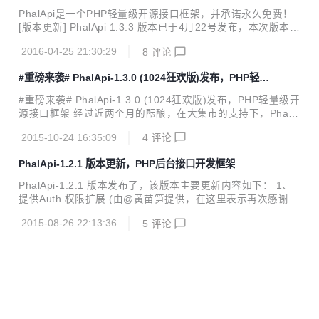
体 3、将PhalApi_Model_NotORM::getTableName($id)抽象
PhalApi是一个PHP轻量级开源接口框架，并承诺永久免费！
方法改为返回默认表名的实现，以防实现此方法而引起的报错
[版本更新] PhalApi 1.3.3 版本已于4月22号发布，本次版本主
4、优化logs机制,对脚本程序进行优化 5、phalapi-buildapp
要更新内容汇总如下。 1、框架中文名起用：π框架，其含义
及phal...
2016-04-25 21:30:29
8
评论
有： π取自派发音（pai），容易记忆，与框架名字谐音 π是
无理数，无限循环，符合PhalApi不断更新、保持生气的初衷
#重磅来袭# PhalApi-1.3.0 (1024狂欢版)发布，PHP轻量
π是圆周率，代表着我们中国的历史文化 π是一个数学符号，
级开源接口框架
而数据与计算机编程又有着不可分割的微妙联系 π也是一个可
#重磅来袭# PhalApi-1.3.0 (1024狂欢版)发布，PHP轻量级开
以继续精化的数字，体现着PhalApi希望能够敢为人先，专注
源接口框架 经过近两个月的酝酿，在大集市的支持下，PhalA
接口，汇众之长，自成一派 2、添加的SDK包 Go版 SDK包 R
pi又完成了一次小步快跑。 在此，先祝大家程序员节日快乐！
eact-Native版 SDK包 3、一些...
2015-10-24 16:35:09
4
评论
也借万圣节来临之际，容小编怀着激动的心情为大家介绍本次
1.3.0 (1024狂欢版)版本发布更新的内容： 重要更新： 1、提
PhalApi-1.2.1 版本更新，PHP后台接口开发框架
供基于接口查询语言的SDK包，可有效帮助项目进行客户端开
发；其中包括JAVA版、PHP版、C#版、Objective-c版、JS版
PhalApi-1.2.1 版本发布了，该版本主要更新内容如下： 1、
//JAVA版本SDK调用示例 PhalApiClientResponse respons
提供Auth 权限扩展 (由@黄苗笋提供，在这里表示再次感谢，
e = PhalApiClient.create() ...
^_^) 2、补充了：[4.2] 开发实战2：模拟优酷开放平台接口项
2015-08-26 22:13:36
5
评论
目开发 3、自动生成SQL语句的脚本，追加对配置数据库字符
集的读取，并无表时读取默认的路由配置以便可以生成SQL
4、为接口参数规则扩展desc说明 5、添加数据库配置注释
6、计划任务Task扩展类库追加异常时的结果返回，以明确出
错的原因 7、修正不能获取文件类型参数 8、修正在线接口参
数查询工具中对默认值输出的展示 9、修正User扩展类库中登
录态检测穿透，原因在于不该使用 isset(DI-...