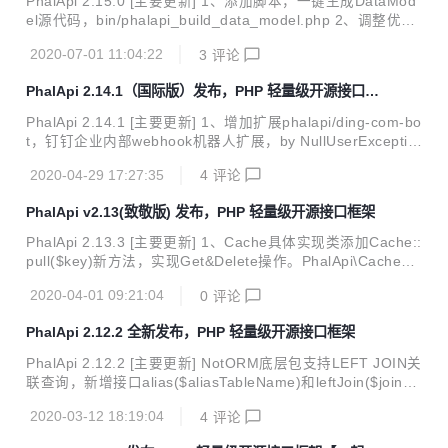
PhalApi 2.15.0 [主要更新] 1、添加脚本，一键生成DataMod
el源代码，bin/phalapi_build_data_model.php 2、调整优化
应用市场，向更开放的开源社区方向调整，插件源代码仓库位
2020-07-01 11:04:22
3
评论
置 3、开源协议从原来的GPL-2调整成更开放的Apache Licen
se，更利于商业化使用 [BUG修复] 1、修复部署在非public目
PhalApi 2.14.1（国际版）发布，PHP 轻量级开源接口框
录下，在线接口文档样式加载失败的问题 2、解决使用 phpst
架
orm 编辑时，因为找不到闭合标签爆红
PhalApi 2.14.1 [主要更新] 1、增加扩展phalapi/ding-com-bo
t，钉钉企业内部webhook机器人扩展，by NullUserExceptio
n 2、在线接口文档支持设置文档查看密码 3、在线接口文档
2020-04-29 17:27:35
4
评论
支持翻译，提供英文和简体中文，可进行语言切换 4、一些已
知bugfixed [Portal运营后台] 1、一些已知bugfixed
PhalApi v2.13(致敬版) 发布，PHP 轻量级开源接口框架
PhalApi 2.13.3 [主要更新] 1、Cache具体实现类添加Cache::
pull($key)新方法，实现Get&Delete操作。PhalApi\Cache接
口不添加此方法，避免升级后影响已有的实现类。 2、DataA
2020-04-01 09:21:04
0
评论
pi进驻Kernal内核 3、上线英文文档：https://docs-en.phalap
i.net/#/ ，海外，支持HTTPS，bywilliamjiangsa 4、增加错
PhalApi 2.12.2 全新发布，PHP 轻量级开源接口框架
误处理，PhalApi\Error，可纪录警告、提醒和致命错误 5、在
线接口文档，支持更多示例，如：Javascript示例、Object-C
PhalApi 2.12.2 [主要更新] NotORM底层包支持LEFT JOIN关
示例、Java示例、CURL示例、PHP示例、Pyt...
联查询，新增接口alias($aliasTableName)和leftJoin($joinTa
bleName, $aliasJoinTableName, $onWhere)，接口更友
2020-03-12 18:19:04
4
评论
好。 进行数据库查询时，以下划线+数字为后缀的表名会自动
作为分表被解析，当分表策略不存在时会自动去掉数字后缀。