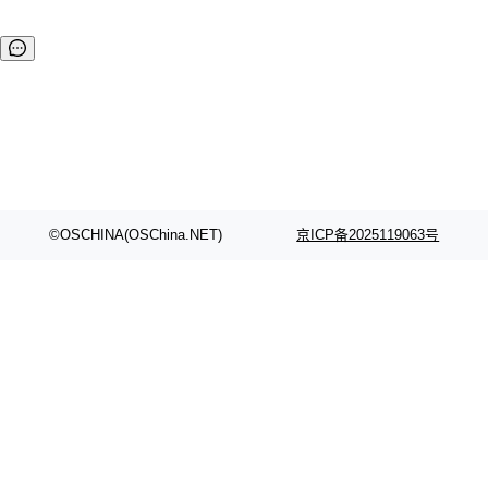
©OSCHINA(OSChina.NET)
京ICP备2025119063号