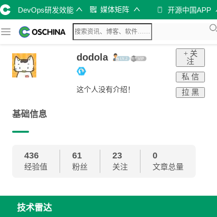
媒体矩阵
DevOps研发效能
开源中国APP
+ 关
dodola
注
私 信
这个人没有介绍！
拉 黑
基础信息
436
61
23
0
经验值
粉丝
关注
文章总量
技术雷达