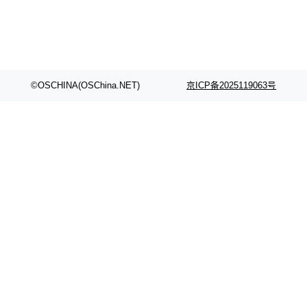
©OSCHINA(OSChina.NET)
京ICP备2025119063号