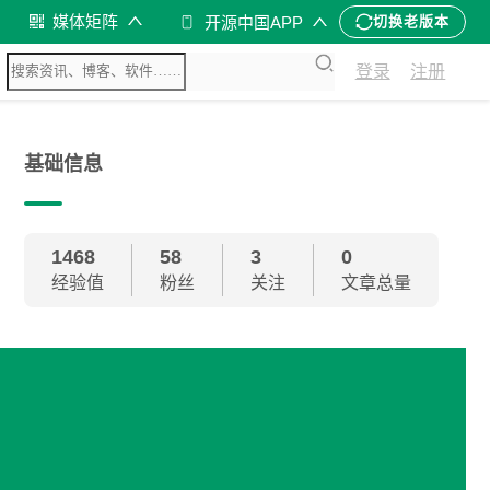
媒体矩阵
开源中国APP
切换老版本
登录
注册
基础信息
1468
58
3
0
经验值
粉丝
关注
文章总量