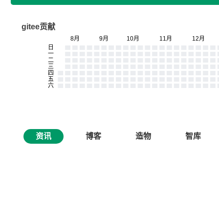
gitee贡献
资讯
博客
造物
智库