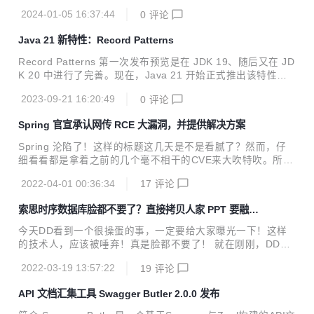
列革命性的功能
2024-01-05 16:37:44
0
评论
Java 21 新特性：Record Patterns
Record Patterns 第一次发布预览是在 JDK 19、随后又在 JD
K 20 中进行了完善。现在，Java 21 开始正式推出该特性优
化。下面我们通过一个例子来理解这个新特性。
2023-09-21 16:20:49
0
评论
Spring 官宣承认网传 RCE 大漏洞，并提供解决方案
Spring 沦陷了！这样的标题这几天是不是看腻了？然而，仔
细看看都是拿着之前的几个毫不相干的CVE来大吹特吹。所
以，昨天发了一篇关于最近网传的Spring大漏洞的文章，聊了
2022-04-01 00:36:34
17
评论
聊这些让人迷惑的营销文、以及提醒大家不要去下载一些利用
漏洞提供补丁的钓鱼内容。而对于这个网传的漏洞，依然保持
索思时序数据库脸都不要了？直接拷贝人家 PPT 要融
关注状态，因为确实可能存在，只是没有官宣。 就在不久前
资？
（3月31日晚），Spring 社区发布了一篇名为《Spring Fram
今天DD看到一个很操蛋的事，一定要给大家曝光一下！这样
ework RCE, Early Announcement》的文章，官宣了最近网
的技术人，应该被唾弃！真是脸都不要了！ 就在刚刚，DD看
传的Spring漏洞。这也证实了网传漏洞确实存在，并且并非最
到涛思数据创始人陶建辉在微博上吐槽有人把他们的PPT直接
近很多文章说提到的3月28、29日公布的CVE，如...
2022-03-19 13:57:22
19
评论
拷贝过去要融资 最可笑的是，居然连标题、文字、图标都没有
改！ 有网友评论：陶总，你是在国内待了很久，应该不奇怪
API 文档汇集工具 Swagger Butler 2.0.0 发布
啊。 这样的吐槽也是表露了当前国内技术圈的现状。因为这样
类似的消息并不是第一次了。 一会儿云服务商不准守开源协议