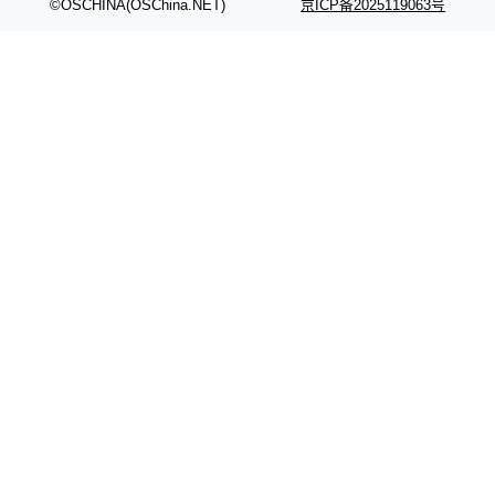
©OSCHINA(OSChina.NET)
京ICP备2025119063号