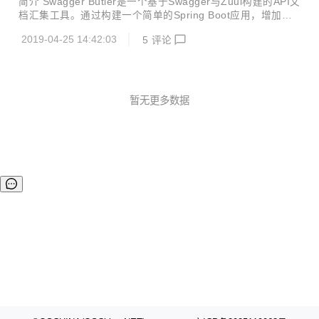
简介 Swagger Butler是一个基于Swagger与Zuul构建的API文
提供商业服务，一会儿又是一些企业、大学教授拿着开源成果
档汇集工具。通过构建一个简单的Spring Boot应用，增加一
去申请专利、著作权，各种骚操作真是让潜心做产品的技术人
些配置就能将现有整合了Swagger的Web应用的API文档都汇
寒透了心！ 另外，DD发现这个直接fork人家的PPT来要融资
2019-04-25 14:42:03
5
评论
总到一起，方便查看与测试。 2.0.0更新内容 兼容Spring Boo
的公司，似乎背景也不简单啊。 从公开信息中...
t 2.0 + 整合swagger-bootstrap-ui，增加一种文档的风格显示
更多使用说明可见：https://gitee.com/didispace/swagger-b
utler
暂无更多数据