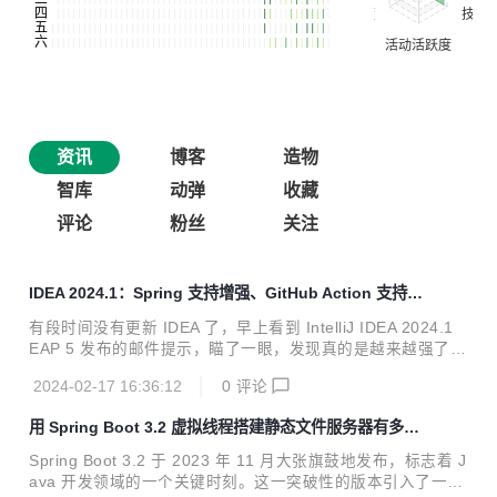
资讯
博客
造物
智库
动弹
收藏
评论
粉丝
关注
IDEA 2024.1：Spring 支持增强、GitHub Action 支持增
强、更新 HTTP Client 等
有段时间没有更新 IDEA 了，早上看到 IntelliJ IDEA 2024.1
EAP 5 发布的邮件提示，瞄了一眼，发现真的是越来越强了，
其中不少功能对我来说还是非常有用的。也许这些能力对关注
2024-02-17 16:36:12
0
评论
DD 的小伙伴也有帮助，所以搞篇博客介绍和推荐一下。
用 Spring Boot 3.2 虚拟线程搭建静态文件服务器有多
快？
Spring Boot 3.2 于 2023 年 11 月大张旗鼓地发布，标志着 J
ava 开发领域的一个关键时刻。这一突破性的版本引入了一系