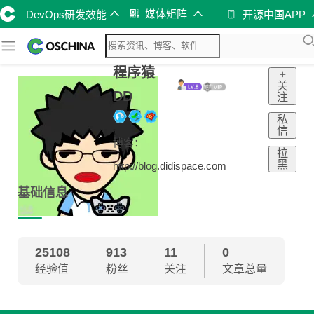
媒体矩阵
DevOps研发效能
开源中国APP
程序猿
+
关
DD
注
私
信
博客：
拉
黑
http://blog.didispace.com
基础信息
25108
913
11
0
经验值
粉丝
关注
文章总量