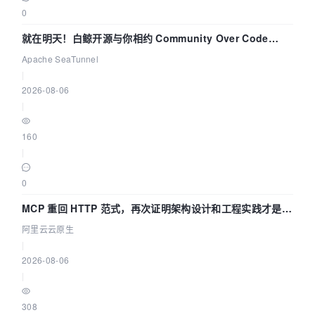
0
就在明天！白鲸开源与你相约 Community Over Code
Asia 2026 主题演讲！
Apache SeaTunnel
|
2026-08-06
|
160
|
0
MCP 重回 HTTP 范式，再次证明架构设计和工程实践才是稀
缺资源
阿里云云原生
|
2026-08-06
|
308