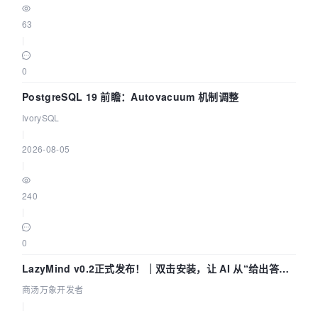
63
|
0
PostgreSQL 19 前瞻：Autovacuum 机制调整
IvorySQL
|
2026-08-05
|
240
|
0
LazyMind v0.2正式发布！｜双击安装，让 AI 从“给出答案”
走到“完成交付”
商汤万象开发者
|