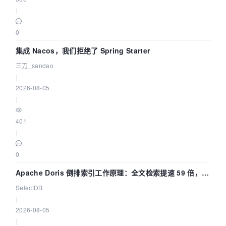
|
0
集成 Nacos，我们拒绝了 Spring Starter
三刀_sandao
|
2026-08-05
|
401
|
0
Apache Doris 倒排索引工作原理：全文检索提速 59 倍，点
查提速 14 倍
SelectDB
|
2026-08-05
|