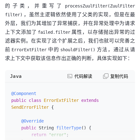
的子类，并重写了
RequestContext.getCurrentContext();

processZuulFilter(ZuulFilter
            ctx.set(
"failed.filter"
, filter);

，虽然主逻辑依然使用了父类的实现，但是在最
filter)
throw
 e;

外层，我们为其增加了异常捕获，并在异常处理中为请求
        }

上下文添加了
属性，以存储抛出异常的过
failed.filter
    }

滤器实例。在实现了这个扩展之后，我们也就可以完善之
前
中的
方法，通过从请
ErrorExtFilter
shouldFilter()
求上下文中获取该信息作出正确的判断，具体实现如下：
Java
代码解读
复制代码
@Component
public
class
ErrorExtFilter
extends
SendErrorFilter
 {

@Override
public
 String 
filterType
()
 {

return
"error"
;
