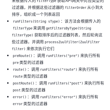
来根据传入的
获取API网关中对应类型的
filterType
过滤器，并根据这些过滤器的
从小到大
filterOrder
排序，组织成一个列表返回
：该方法会根据传入的
runFilters(String sType)
来调用
filterType
getFiltersByType(String
获取排序后的过滤器列表，然后轮询这
filterType)
些过滤器，并调用
processZuulFilter(ZuulFilter
来依次执行它们
filter)
：调用
来执行所有
preRoute()
runFilters("pre")
类型的过滤器
pre
：调用
来执行所有
route()
runFilters("route")
类型的过滤器
route
：调用
来执行所有
postRoute()
runFilters("post")
类型的过滤器
post
：调用
来执行所有
error()
runFilters("error")
类型的过滤器
error