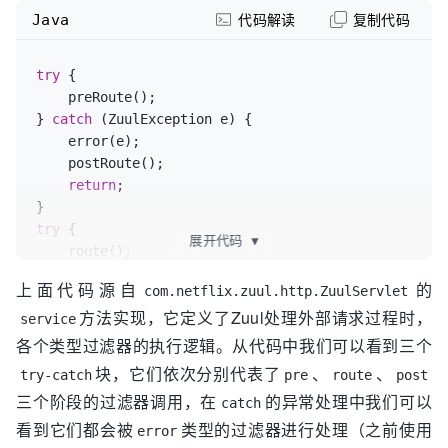
Java
代码解读
复制代码
try
 {

    preRoute();

} 
catch
 (ZuulException e) {

    error(e);

    postRoute();

return
;

try
 {

展开代码
▼
    route();

} 
catch
 (ZuulException e) {

上面代码源自
的
com.netflix.zuul.http.ZuulServlet
    error(e);

方法实现，它定义了Zuul处理外部请求过程时，
    postRoute();

service
return
;

各个类型过滤器的执行逻辑。从代码中我们可以看到三个
块，它们依次分别代表了
、
、
try-catch
pre
route
post
try
 {

三个阶段的过滤器调用，在
的异常处理中我们可以
catch
    postRoute();

看到它们都会被
类型的过滤器进行处理（之前使用
} 
catch
 (ZuulException e) {

error