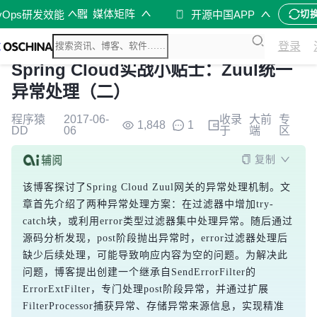
媒体矩阵
vOps研发效能
开源中国APP
切
登录
Spring Cloud实战小贴士：Zuul统一
异常处理（二）
程序猿
2017-06-
收录
大前
专
1,848
1
DD
06
于
端
区
复制
该博客探讨了Spring Cloud Zuul网关的异常处理机制。文
章首先介绍了两种异常处理方案：在过滤器中增加try-
catch块，或利用error类型过滤器集中处理异常。随后通过
源码分析发现，post阶段抛出异常时，error过滤器处理后
缺少后续处理，可能导致响应内容为空的问题。为解决此
问题，博客提出创建一个继承自SendErrorFilter的
ErrorExtFilter，专门处理post阶段异常，并通过扩展
FilterProcessor捕获异常、存储异常来源信息，实现精准