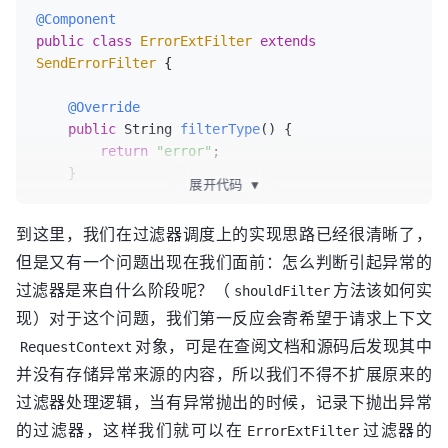
@Component
public
class
ErrorExtFilter
extends
SendErrorFilter
 {

@Override
public
 String 
filterType
()
 {

return
"error"
;

    }

展开代码
▼
@Override
到这里，我们在过滤器调度上的实现思路已经很清晰了，
public
int
filterOrder
()
 {

但是又有一个问题出现在我们面前：怎么判断引起异常的
return
30
;	
// 大于ErrorFilter的值
    }

过滤器是来自什么阶段呢？（
方法该如何实
shouldFilter
现）对于这个问题，我们第一反应会寄希望于请求上下文
@Override
对象，可是在查阅文档和源码后发现其中
RequestContext
public
boolean
shouldFilter
()
 {

并没有存储异常来源的内容，所以我们不得不扩展原来的
// TODO 判断：仅处理来自post过滤器引起的异
常
过滤器处理逻辑，当有异常抛出的时候，记录下抛出异常
return
true
;

的过滤器，这样我们就可以在
过滤器的
ErrorExtFilter
    }
