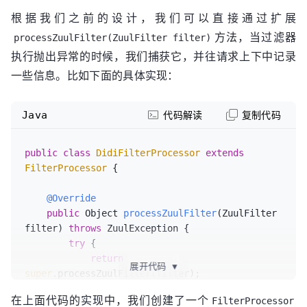
根据我们之前的设计，我们可以直接通过扩展
方法，当过滤器
processZuulFilter(ZuulFilter filter)
执行抛出异常的时候，我们捕获它，并往请求上下中记录
一些信息。比如下面的具体实现：
Java
代码解读
复制代码
public
class
DidiFilterProcessor
extends
FilterProcessor
 {

@Override
public
 Object 
processZuulFilter
(ZuulFilter 
filter)
throws
 ZuulException {

try
 {

return
展开代码
▼
super
.processZuulFilter(filter);

        } 
catch
 (ZuulException e) {

在上面代码的实现中，我们创建了一个
FilterProcessor
RequestContext
ctx
=