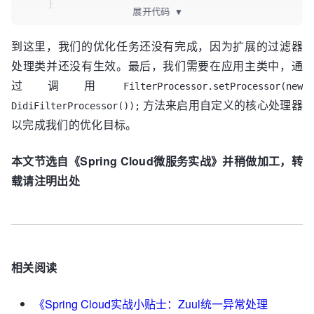
    }

展开代码
▼
@Override
到这里，我们的优化任务还没有完成，因为扩展的过滤器
public
int
filterOrder
()
 {

处理类并还没有生效。最后，我们需要在应用主类中，通
return
30
;	
// 大于ErrorFilter的值
    }

过调用
FilterProcessor.setProcessor(new
方法来启用自定义的核心处理器
DidiFilterProcessor());
@Override
以完成我们的优化目标。
public
boolean
shouldFilter
()
 {

// 判断：仅处理来自post过滤器引起的异常
RequestContext
ctx
=
本文节选自《Spring Cloud微服务实战》并稍做加工，转
RequestContext.getCurrentContext();

载请注明出处
ZuulFilter
failedFilter
=
 (ZuulFilter) 
ctx.get(
"failed.filter"
);

if
(failedFilter != 
null
 && 
failedFilter.filterType().equals(
"post"
)) {

return
true
;

相关阅读
        }

return
false
;

    }

《Spring Cloud实战小贴士：Zuul统一异常处理