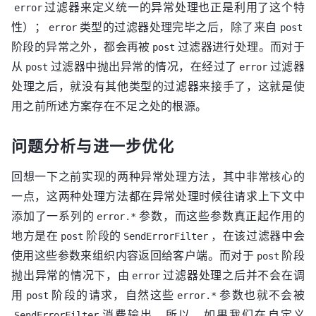
    error(e);

过滤器来定义统一的异常处理也正是利用了这个特
error
return
;

性）；
类型的过滤器处理完毕之后，除了来自
error
post
阶段的异常之外，都会再被
过滤器进行处理。而对于
post
从
过滤器中抛出异常的情况，在经过了
过滤器
post
error
处理之后，就没有其他类型的过滤器来接手了，这就是使
用之前所述方案存在不足之处的根源。
问题分析与进一步优化
回想一下之前实现的两种异常处理方法，其中非常核心的
一点，这两种处理方法都在异常处理时候往请求上下文中
添加了一系列的
参数，而这些参数真正起作用的
error.*
地方是在
阶段的
，在该过滤器中会
post
SendErrorFilter
使用这些参数来组织内容返回给客户端。而对于
阶段
post
抛出异常的情况下，由
过滤器处理之后并不会在调
error
用
阶段的请求，自然这些
参数也就不会被
post
error.*
消费输出。所以，如果我们在自定义
SendErrorFilter