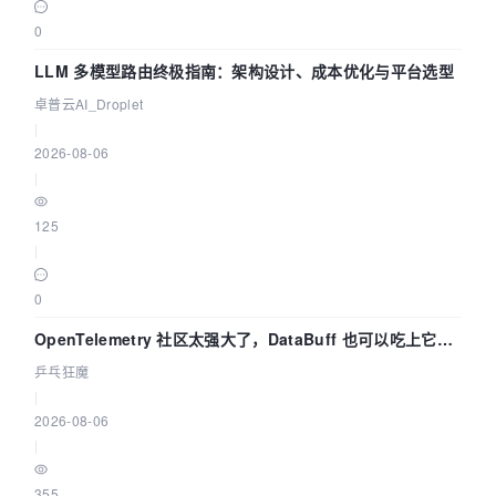
0
LLM 多模型路由终极指南：架构设计、成本优化与平台选型
卓普云AI_Droplet
|
2026-08-06
|
125
|
0
OpenTelemetry 社区太强大了，DataBuff 也可以吃上它的
eBPF 链路了
乒乓狂魔
|
2026-08-06
|
355