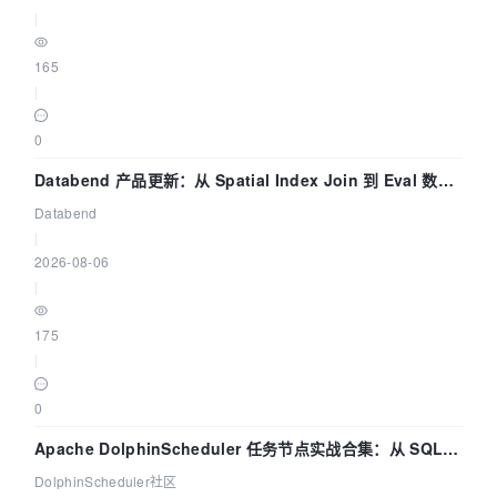
|
165
|
0
Databend 产品更新：从 Spatial Index Join 到 Eval 数据
管道
Databend
|
2026-08-06
|
175
|
0
Apache DolphinScheduler 任务节点实战合集：从 SQL、
DataX 到 Spark、Flink 一次配置全打通
DolphinScheduler社区