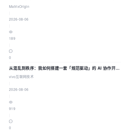
押注企业级AI基础设施赛道
MatrixOrigin
|
2026-08-06
|
189
|
0
从混乱到秩序：我如何搭建一套「规范驱动」的 AI 协作开发
体系
vivo互联网技术
|
2026-08-06
|
919
|
0