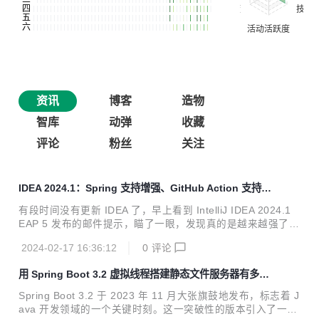
资讯
博客
造物
智库
动弹
收藏
评论
粉丝
关注
IDEA 2024.1：Spring 支持增强、GitHub Action 支持增
强、更新 HTTP Client 等
有段时间没有更新 IDEA 了，早上看到 IntelliJ IDEA 2024.1
EAP 5 发布的邮件提示，瞄了一眼，发现真的是越来越强了，
其中不少功能对我来说还是非常有用的。也许这些能力对关注
2024-02-17 16:36:12
0
评论
DD 的小伙伴也有帮助，所以搞篇博客介绍和推荐一下。
用 Spring Boot 3.2 虚拟线程搭建静态文件服务器有多
快？
Spring Boot 3.2 于 2023 年 11 月大张旗鼓地发布，标志着 J
ava 开发领域的一个关键时刻。这一突破性的版本引入了一系