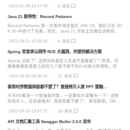
列革命性的功能
2024-01-05 16:37:44
0
评论
Java 21 新特性：Record Patterns
Record Patterns 第一次发布预览是在 JDK 19、随后又在 JD
K 20 中进行了完善。现在，Java 21 开始正式推出该特性优
化。下面我们通过一个例子来理解这个新特性。
2023-09-21 16:20:49
0
评论
Spring 官宣承认网传 RCE 大漏洞，并提供解决方案
Spring 沦陷了！这样的标题这几天是不是看腻了？然而，仔
细看看都是拿着之前的几个毫不相干的CVE来大吹特吹。所
以，昨天发了一篇关于最近网传的Spring大漏洞的文章，聊了
2022-04-01 00:36:34
17
评论
聊这些让人迷惑的营销文、以及提醒大家不要去下载一些利用
漏洞提供补丁的钓鱼内容。而对于这个网传的漏洞，依然保持
索思时序数据库脸都不要了？直接拷贝人家 PPT 要融
关注状态，因为确实可能存在，只是没有官宣。 就在不久前
资？
（3月31日晚），Spring 社区发布了一篇名为《Spring Fram
今天DD看到一个很操蛋的事，一定要给大家曝光一下！这样
ework RCE, Early Announcement》的文章，官宣了最近网
的技术人，应该被唾弃！真是脸都不要了！ 就在刚刚，DD看
传的Spring漏洞。这也证实了网传漏洞确实存在，并且并非最
到涛思数据创始人陶建辉在微博上吐槽有人把他们的PPT直接
近很多文章说提到的3月28、29日公布的CVE，如...
2022-03-19 13:57:22
19
评论
拷贝过去要融资 最可笑的是，居然连标题、文字、图标都没有
改！ 有网友评论：陶总，你是在国内待了很久，应该不奇怪
API 文档汇集工具 Swagger Butler 2.0.0 发布
啊。 这样的吐槽也是表露了当前国内技术圈的现状。因为这样
类似的消息并不是第一次了。 一会儿云服务商不准守开源协议