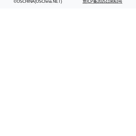
©OSCHINA(OSChina.NET)
京ICP备2025119063号