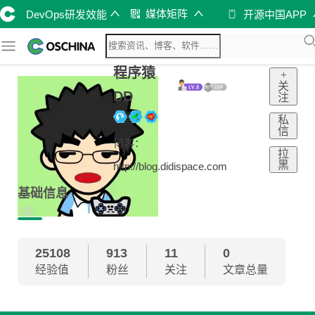
媒体矩阵
DevOps研发效能
开源中国APP
程序猿
+
关
DD
注
私
信
博客：
拉
黑
http://blog.didispace.com
基础信息
25108
913
11
0
经验值
粉丝
关注
文章总量