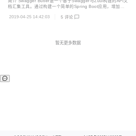
简介 Swagger Butler是一个基于Swagger与Zuul构建的API文
提供商业服务，一会儿又是一些企业、大学教授拿着开源成果
档汇集工具。通过构建一个简单的Spring Boot应用，增加一
去申请专利、著作权，各种骚操作真是让潜心做产品的技术人
些配置就能将现有整合了Swagger的Web应用的API文档都汇
寒透了心！ 另外，DD发现这个直接fork人家的PPT来要融资
2019-04-25 14:42:03
5
评论
总到一起，方便查看与测试。 2.0.0更新内容 兼容Spring Boo
的公司，似乎背景也不简单啊。 从公开信息中...
t 2.0 + 整合swagger-bootstrap-ui，增加一种文档的风格显示
更多使用说明可见：https://gitee.com/didispace/swagger-b
utler
暂无更多数据