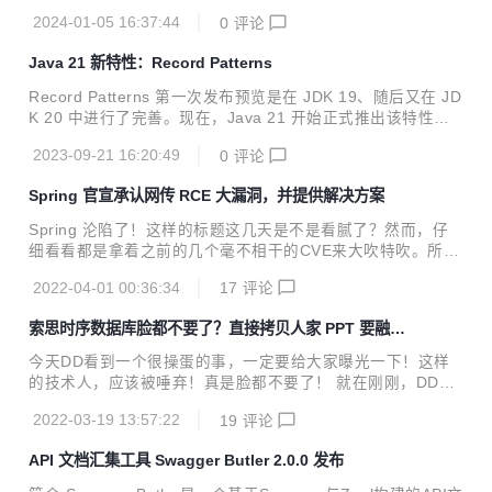
列革命性的功能
2024-01-05 16:37:44
0
评论
Java 21 新特性：Record Patterns
Record Patterns 第一次发布预览是在 JDK 19、随后又在 JD
K 20 中进行了完善。现在，Java 21 开始正式推出该特性优
化。下面我们通过一个例子来理解这个新特性。
2023-09-21 16:20:49
0
评论
Spring 官宣承认网传 RCE 大漏洞，并提供解决方案
Spring 沦陷了！这样的标题这几天是不是看腻了？然而，仔
细看看都是拿着之前的几个毫不相干的CVE来大吹特吹。所
以，昨天发了一篇关于最近网传的Spring大漏洞的文章，聊了
2022-04-01 00:36:34
17
评论
聊这些让人迷惑的营销文、以及提醒大家不要去下载一些利用
漏洞提供补丁的钓鱼内容。而对于这个网传的漏洞，依然保持
索思时序数据库脸都不要了？直接拷贝人家 PPT 要融
关注状态，因为确实可能存在，只是没有官宣。 就在不久前
资？
（3月31日晚），Spring 社区发布了一篇名为《Spring Fram
今天DD看到一个很操蛋的事，一定要给大家曝光一下！这样
ework RCE, Early Announcement》的文章，官宣了最近网
的技术人，应该被唾弃！真是脸都不要了！ 就在刚刚，DD看
传的Spring漏洞。这也证实了网传漏洞确实存在，并且并非最
到涛思数据创始人陶建辉在微博上吐槽有人把他们的PPT直接
近很多文章说提到的3月28、29日公布的CVE，如...
2022-03-19 13:57:22
19
评论
拷贝过去要融资 最可笑的是，居然连标题、文字、图标都没有
改！ 有网友评论：陶总，你是在国内待了很久，应该不奇怪
API 文档汇集工具 Swagger Butler 2.0.0 发布
啊。 这样的吐槽也是表露了当前国内技术圈的现状。因为这样
类似的消息并不是第一次了。 一会儿云服务商不准守开源协议