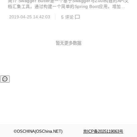
简介 Swagger Butler是一个基于Swagger与Zuul构建的API文
提供商业服务，一会儿又是一些企业、大学教授拿着开源成果
档汇集工具。通过构建一个简单的Spring Boot应用，增加一
去申请专利、著作权，各种骚操作真是让潜心做产品的技术人
些配置就能将现有整合了Swagger的Web应用的API文档都汇
寒透了心！ 另外，DD发现这个直接fork人家的PPT来要融资
2019-04-25 14:42:03
5
评论
总到一起，方便查看与测试。 2.0.0更新内容 兼容Spring Boo
的公司，似乎背景也不简单啊。 从公开信息中...
t 2.0 + 整合swagger-bootstrap-ui，增加一种文档的风格显示
更多使用说明可见：https://gitee.com/didispace/swagger-b
utler
暂无更多数据
©OSCHINA(OSChina.NET)
京ICP备2025119063号