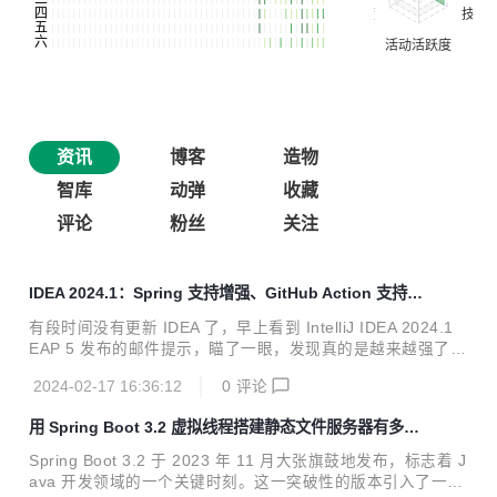
资讯
博客
造物
智库
动弹
收藏
评论
粉丝
关注
IDEA 2024.1：Spring 支持增强、GitHub Action 支持增
强、更新 HTTP Client 等
有段时间没有更新 IDEA 了，早上看到 IntelliJ IDEA 2024.1
EAP 5 发布的邮件提示，瞄了一眼，发现真的是越来越强了，
其中不少功能对我来说还是非常有用的。也许这些能力对关注
2024-02-17 16:36:12
0
评论
DD 的小伙伴也有帮助，所以搞篇博客介绍和推荐一下。
用 Spring Boot 3.2 虚拟线程搭建静态文件服务器有多
快？
Spring Boot 3.2 于 2023 年 11 月大张旗鼓地发布，标志着 J
ava 开发领域的一个关键时刻。这一突破性的版本引入了一系