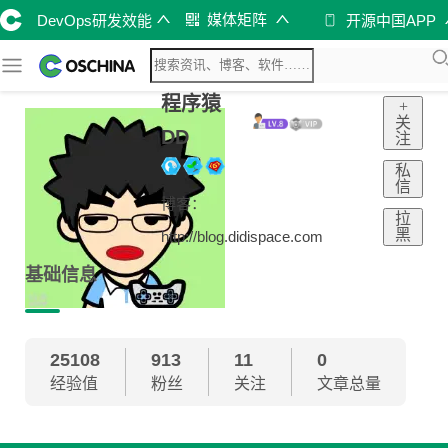
媒体矩阵
DevOps研发效能
开源中国APP
程序猿
+
关
DD
注
私
信
博客：
拉
黑
http://blog.didispace.com
基础信息
25108
913
11
0
经验值
粉丝
关注
文章总量