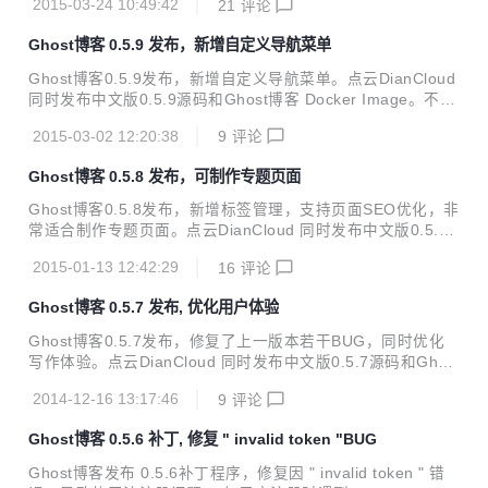
能；模...
2015-03-24 10:49:42
21
评论
置的主题商店、插件商店等功能可以在中国境内服务器上正常
使用。 WordPress 4.1.1 Docker Image 使用说明 在装有Do
Ghost博客 0.5.9 发布，新增自定义导航菜单
cker的服务器上，运行docker run 命令即可。如果你没有安
装Docker，请参考如何安装Docker。 docker run -d -p 80:8
Ghost博客0.5.9发布，新增自定义导航菜单。点云DianCloud
0 --name=diancloud-word...
同时发布中文版0.5.9源码和Ghost博客 Docker Image。不熟
悉NodeJS的同学，可以使用 Ghost 博客托管服务 。 点云Dia
2015-03-02 12:20:38
9
评论
nCloud是最省事的云端应用商店。无需任何技术基础，不用寻
找靠谱的主机，不用关心服务器维护，不用安装服务软件，不
Ghost博客 0.5.8 发布，可制作专题页面
用阅读云应用安装文档，不用上传源码程序。挑选云应用，一
键安装，自动配置，10秒交付。通过在线资源管理器和在线代
Ghost博客0.5.8发布，新增标签管理，支持页面SEO优化，非
码编辑器，即可在线完成二次开发。 Ghost博客 0.5.9 最新特
常适合制作专题页面。点云DianCloud 同时发布中文版0.5.8
性 [新增] 自定义导航 [新增] 新增 {{navigation}} 标签 [新增]...
源码和Ghost博客 Docker Image。不熟悉NodeJS的同学，可
2015-01-13 12:42:29
16
评论
以使用 Ghost 博客托管服务 ，只要10秒，即可开启自己的Gh
ost博客。 点云DianCloud即将上线资源管理器，可用来在线
Ghost博客 0.5.7 发布, 优化用户体验
修改，更换博客主题。内测申请正在进行中，申请地址。 Gho
st博客 0.5.8 最新特性 [新增] 标签管理。( 标签页支持SEO优
Ghost博客0.5.7发布，修复了上一版本若干BUG，同时优化
化，可用来制作专题页面。) [新增] 实验室页面，增加配置选
写作体验。点云DianCloud 同时发布中文版0.5.7源码和Ghos
项。 [新增] 可以导入图片和markdown文件 [新增] So...
t博客 Docker Image。不熟悉NodeJS的同学，可以使用 Gho
2014-12-16 13:17:46
9
评论
st 博客托管服务 ，只要10秒，即可开启自己的Ghost博客。
Ghost博客 0.5.7 最新特性 [新增] 如在写博客时因会话过期导
Ghost博客 0.5.6 补丁, 修复 " invalid token "BUG
致退出登录，重新输入密码即可继续。 [新增] 博客更新通知，
增加博文链接。 [修复] 优化删除用户提醒通知文案。 [修复]
Ghost博客发布 0.5.6补丁程序，修复因 " invalid token " 错
管理员可以直接更改其他用户密码。 [修复] 修复站点地图部分