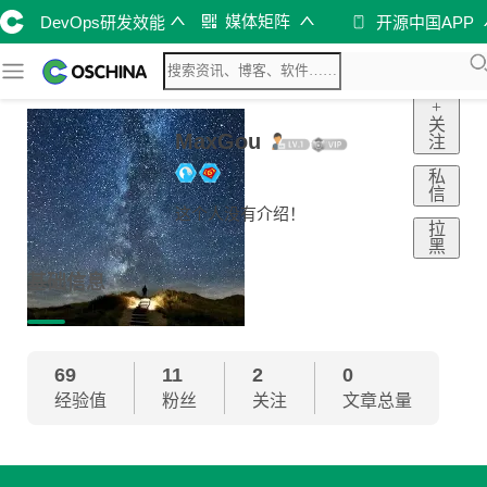
媒体矩阵
DevOps研发效能
开源中国APP
+
关
MaxGou
注
私
信
这个人没有介绍！
拉
黑
基础信息
69
11
2
0
经验值
粉丝
关注
文章总量