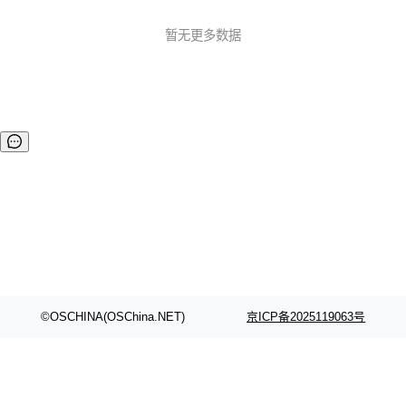
发布。中文版还在官方版基础上增加了博文SEO优化、分享到
微博微信、第三方统计等功能。 相关链接： Ghost 0.5.3 英
暂无更多数据
文版源码下载 Ghost 0.5.3-zh-rc1 点云汉化版源码下载
©OSCHINA(OSChina.NET)
京ICP备2025119063号