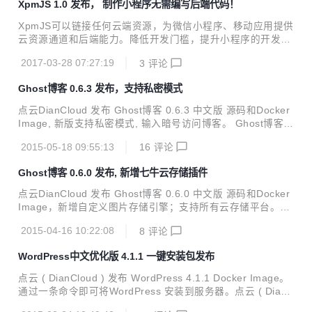
XpmJS 1.0 发布， 制作小程序无需编写后端代码！
的任何后端语言，用 Javascript 即可搞定一切，NodeJS 也
不用！ 一、新特性 XpmJS Server 升级到 1.1beta 版 增加卡
XpmJS可以链接任何云端资源，为微信小程序、移动应用提供
券管理后台 修复前后端 BUG 小程序SDK增加 Card.add 和 C
云资源通道和后端能力。降低开发门槛，提升小程序的开发效
ard.open 方法 二、小程序应用场景 小程序开放了一系列新能
率。无需编写后端代码，即可实现用户登录、WebSocket 通
力，小...
2017-03-28 07:27:19
3
评论
信、微信支付、云端数据表格、文件存储等功能。虽然 PHP
是最好的编程语言, 但是使用 XpmJS 后, 无需学习包括 PHP
Ghost博客 0.6.3 发布，支持私密模式
在内的任何后端语言，用 Javascript 即可搞定一切，NodeJS
也不用！ 经过2个多月的公测，正式发布 1.0 版, 几乎涵盖小
点云DianCloud 发布 Ghost博客 0.6.3 中文版 源码和Docker
程序后端需要的所有功能。 1.0版新特性 1. XpmJS-Server
Image, 新版支持私密模式, 输入暗号访问博客。 Ghost博客
升级到 1.0 版 2. XpmJS-Server 安全更新 3. 修复小程序SDK
0.6.3 中文版 已在点云DianCloud 应用商店 上架；不熟悉No
和...
2015-05-18 09:55:13
16
评论
deJS的同学可以直接在线一键安装，点云DianCLoud用户可
通过应用管理面板一键升级。 Ghost博客 0.6.3 最新特性 [新
Ghost博客 0.6.0 发布, 新增七牛云存储插件
增] 支持私密模式，输入暗号访问博客[新增] 草稿预览功能[新
增] 分离作者页面模板，可定制。[优化] 登录时间延长至7天
点云DianCloud 发布 Ghost博客 0.6.0 中文版 源码和Docker
[修复] 博文编辑器技术BUG[修复] RSS支持HTTPS[修复] 博
Image，新增自定义图片存储引擎；支持所有云存储平台。中
文保存 BUG 中文版特性 [中文]百度搜...
文版无需编写存储插件，可自动将图片上传到 七牛云存储 。
2015-04-16 10:22:08
8
评论
Ghost博客 0.6.0 中文版 已在点云DianCloud 应用商店 上
架；不熟悉NodeJS的同学可以直接在线一键安装，点云Dian
WordPress中文优化版 4.1.1 一键安装包发布
CLoud用户可通过应用管理面板一键升级。 Ghost博客 0.6.0
最新特性 [新增] 七牛云存储插件；可以自动将图片上传到七牛
点云 ( DianCloud ) 发布 WordPress 4.1.1 Docker Image。
云存储中。 [新增] 自定义图片存储引擎；支持所有云存储平
通过一条命令即可将WordPress 安装到服务器。点云 ( DianC
台。 [新增] 拼写检查 [新增] 新增上一篇，下一篇博文推荐功
loud ) 同时深度优化 WordPress 4.1.1 源码，WordPress 内