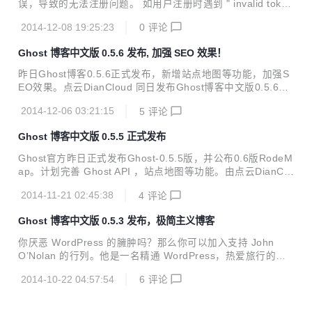
误，导致的无法注册问题。 如用户注册时遇到 " invalid token
BUG [修复] 修复 " invalid token " 错误 ...
" 错误，请下载补丁包 下载补丁包: http://cdn.diancloud.co
2014-12-08 19:25:23
0
评论
m/ghost/releases/Ghost-0.5.6-zh-patch201412080730.zip
替换 /core/built/scripts/ghost.min.js 文件 重启Ghost 不熟悉
Ghost 博客中文版 0.5.6 发布, 加强 SEO 效果！
NodeJS的同学，可以使用点云DianCloud提供的 Ghost 博客
托管服务 ，只要10秒，即可开启自己的Ghost博客。 中文版
昨日Ghost博客0.5.6正式发布，新增站点地图等功能，加强S
0.5.6...
EO效果。点云DianCloud 同日发布Ghost博客中文版0.5.6源
码和Ghost博客 Docker Image。不熟悉NodeJS的同学，可以
2014-12-06 03:21:15
5
评论
使用 Ghost 博客托管服务 ，只要10秒，即可开启自己的Gho
st博客。 中文版0.5.6 最新特性 [增加] 站点地图 [增加] 自定义
Ghost 博客中文版 0.5.5 正式发布
页头/页尾信息 & 支持 MarkDown 高亮语法 [增加] 实验室页
面 （ 可导入导出博客数据 ） [修复] 修复找回密码BUG [修复]
Ghost官方昨日正式发布Ghost-0.5.5版，并公布0.6版RodeM
Image helper BUG。 [修复] RSS订阅页面 Chrome 警告BU
ap。计划完善 Ghost API ，站点地图等功能。由点云DianClo
G 中文版特有功...
ud本地化的Ghost博客中文版0.5.5源码和Docker Image 同日
2014-11-21 02:45:38
4
评论
发布。不熟悉NodeJS或者还没有VPS的同学，还可以使用点
云的 Ghost博客托管服务，一键安装，自动配置，无需任何技
Ghost 博客中文版 0.5.3 发布，极简主义博客
术基础。 中文版0.5.5 最新特性 [增加] Postgres 支持 [增加]
博客设置支持快捷键 Cmd/Ctrl + s 保存。 [修复] 内存泄露问
你厌恶 WordPress 的臃肿吗？那么你可以加入支持 John
题 [修复] 子目录图片地址 BUG [修复] Gravatar 中国大陆地
O’Nolan 的行列。他是一名精通 WordPress，热爱旅行的设
区无法访问等BUG。...
计师，打算设计一款基于 WordPress，但又比它简单的博客
2014-10-22 04:57:54
6
评论
工具——Ghost。 昨日Ghost团队正式发布0.5.3正式版，新版
增加了博文自动保存等功能。目前可以在GitHub、官网下载。
由云应用服务托管商点云汉化的0.5.3中文版本也于昨日同时