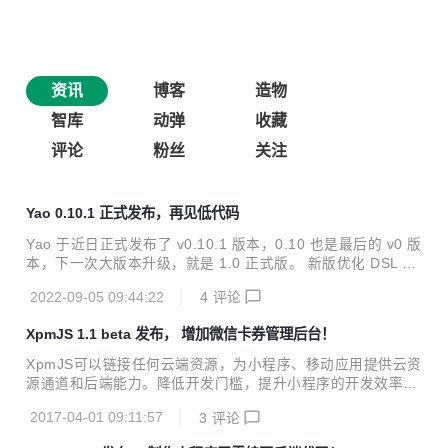
资讯
博客
造物
智库
动弹
收藏
评论
粉丝
关注
Yao 0.10.1 正式发布，再见低代码
Yao 于近日正式发布了 v0.10.1 版本，0.10 也是最后的 v0 版
本，下一次大版本升级，就是 1.0 正式版。 新版优化 DSL 规
范和部分文档结构，Widget 支持扩展，提供更多内建 Widget
2022-09-05 09:44:22
4
评论
s, 可以使用 DSL 快速实现更多功能模块, 甚至可以方便的自建
低代码平台。 YAO 是什么 ？ YAO 是一款开源应用引擎，使
XpmJS 1.1 beta 发布， 增加微信卡券管理后台！
用 Golang 编写，以一个命令行工具的形式存在, 下载即用。
适合用于开发业务系统、网站/APP API 接口、管理后台、自
XpmJS可以链接任何云端资源，为小程序、移动应用提供云资
建低代码平台等。 YAO 采用 flow-based 的编程模式，通过
源通道和后端能力。降低开发门槛，提升小程序的开发效率。
编写 YAO DSL (JSON 格式逻辑描述) 或使用 Ja...
无需编写后端代码，即可实现用户登录、WebSocket 通信、
2017-04-01 09:11:57
3
评论
微信支付、云端数据表格、文件存储等功能。虽然 PHP 是最
好的编程语言, 但是使用 XpmJS 后, 无需学习包括 PHP 在内