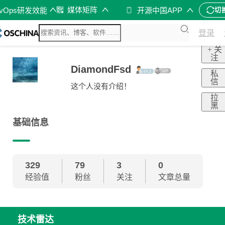
媒体矩阵
evOps研发效能
开源中国APP
切
登录
+ 关
注
DiamondFsd
私
信
这个人没有介绍！
拉
黑
基础信息
329
79
3
0
经验值
粉丝
关注
文章总量
技术雷达