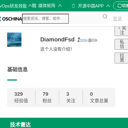
媒体矩阵
evOps研发效能
开源中国APP
切
登录
+ 关
注
DiamondFsd
私
信
这个人没有介绍！
拉
黑
基础信息
329
79
3
0
经验值
粉丝
关注
文章总量
技术雷达