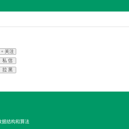
+ 关注
私 信
拉 黑
与数据结构和算法