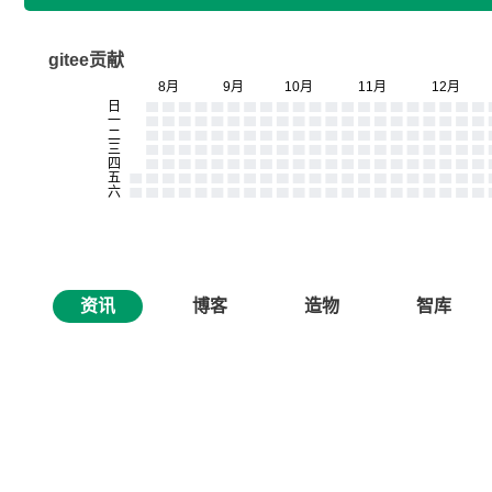
gitee贡献
资讯
博客
造物
智库