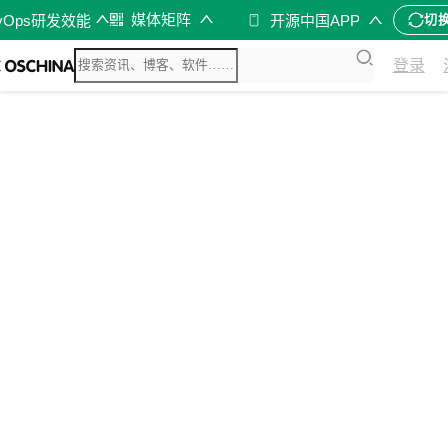
媒体矩阵
vOps研发效能
开源中国APP
切
登录