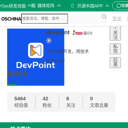
媒体矩阵
vOps研发效能
开源中国APP
切
登录
+
devpoint
关
注
私
信
专注前端开发，用技术
拉
创造价值！
黑
基础信息
5464
42
6
0
经验值
粉丝
关注
文章总量