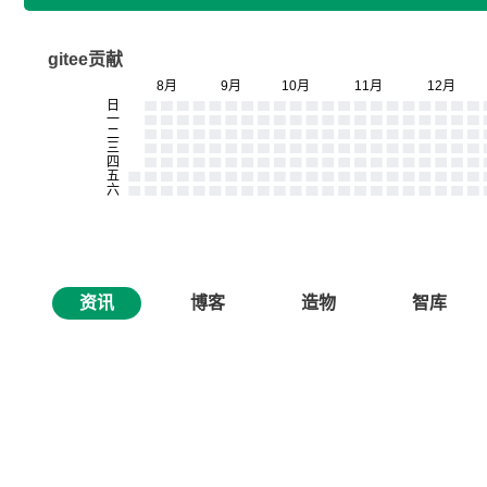
gitee贡献
资讯
博客
造物
智库