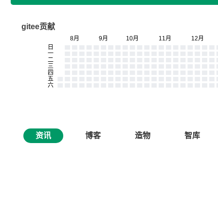
gitee贡献
资讯
博客
造物
智库