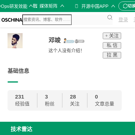
媒体矩阵
vOps研发效能
开源中国APP
切
登录
+ 关注
邓竣
私 信
这个人没有介绍！
拉 黑
基础信息
231
3
28
0
经验值
粉丝
关注
文章总量
技术雷达