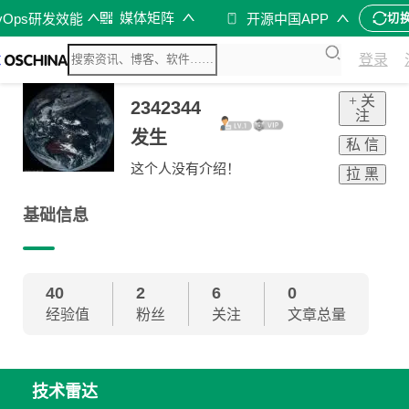
媒体矩阵
vOps研发效能
开源中国APP
切
登录
+ 关
2342344
注
发生
私 信
这个人没有介绍！
拉 黑
基础信息
40
2
6
0
经验值
粉丝
关注
文章总量
技术雷达