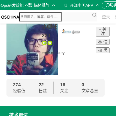
媒体矩阵
vOps研发效能
开源中国APP
切
登录
小哪吒
+ 关
注
220
私 信
拉 黑
code monkey
基础信息
274
22
16
0
经验值
粉丝
关注
文章总量
技术雷达