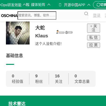
媒体矩阵
vOps研发效能
开源中国APP
切
登录
+ 关
大蛇
注
Klaus
私 信
这个人没有介绍！
拉 黑
基础信息
0
9
16
0
经验值
粉丝
关注
文章总量
技术雷达