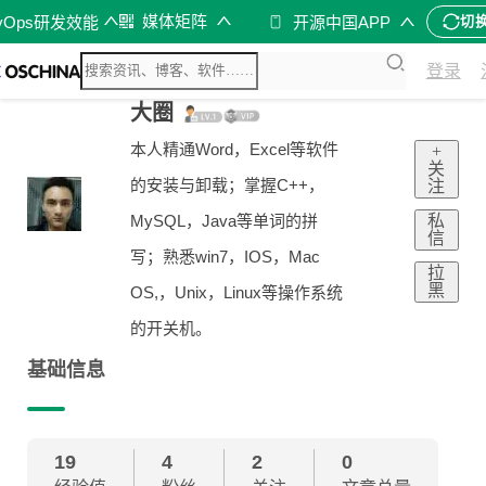
媒体矩阵
vOps研发效能
开源中国APP
切
登录
大圈
本人精通Word，Excel等软件
+
关
的安装与卸载；掌握C++，
注
私
MySQL，Java等单词的拼
信
写；熟悉win7，IOS，Mac
拉
黑
OS,，Unix，Linux等操作系统
的开关机。
基础信息
19
4
2
0