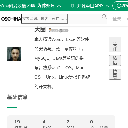
媒体矩阵
vOps研发效能
开源中国APP
切
登录
大圈
本人精通Word，Excel等软件
+
关
的安装与卸载；掌握C++，
注
私
MySQL，Java等单词的拼
信
写；熟悉win7，IOS，Mac
拉
黑
OS,，Unix，Linux等操作系统
的开关机。
基础信息
19
4
2
0