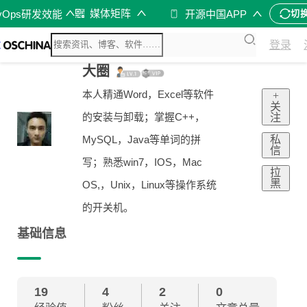
媒体矩阵
vOps研发效能
开源中国APP
切
登录
大圈
本人精通Word，Excel等软件
+
关
的安装与卸载；掌握C++，
注
私
MySQL，Java等单词的拼
信
写；熟悉win7，IOS，Mac
拉
黑
OS,，Unix，Linux等操作系统
的开关机。
基础信息
19
4
2
0