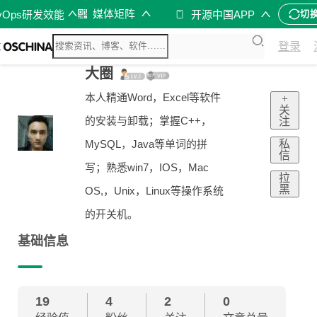
媒体矩阵
vOps研发效能
开源中国APP
切
登录
大圈
本人精通Word，Excel等软件
+
关
的安装与卸载；掌握C++，
注
私
MySQL，Java等单词的拼
信
写；熟悉win7，IOS，Mac
拉
黑
OS,，Unix，Linux等操作系统
的开关机。
基础信息
19
4
2
0