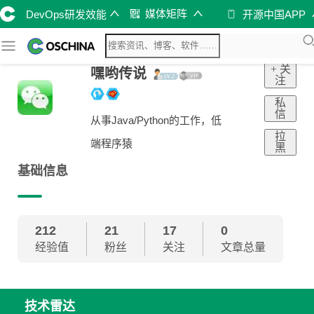
媒体矩阵
DevOps研发效能
开源中国APP
+ 关
嘿哟传说
注
私
信
从事Java/Python的工作，低
拉
端程序猿
黑
基础信息
212
21
17
0
经验值
粉丝
关注
文章总量
技术雷达