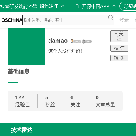
媒体矩阵
vOps研发效能
开源中国APP
切
登录
+ 关
注
damao
私 信
这个人没有介绍！
拉 黑
基础信息
122
5
6
0
经验值
粉丝
关注
文章总量
技术雷达