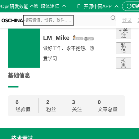
媒体矩阵
vOps研发效能
开源中国APP
切
登录
+ 关
注
LM_Mike
私
做好工作、永不抱怨、热
信
爱学习
拉
黑
基础信息
6
2
3
0
经验值
粉丝
关注
文章总量
技术雷达