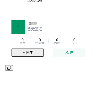
?
暂无签名
0
0
0
0
文章
经验值
粉丝
关注
+ 关注
私 信