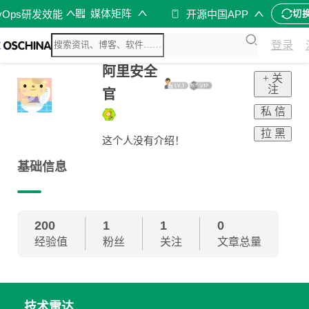
媒体矩阵
vOps研发效能
开源中国APP
切
登录
阿里安全
+ 关
注
官
私 信
拉 黑
这个人没有介绍！
基础信息
200
1
1
0
经验值
粉丝
关注
文章总量
技术雷达