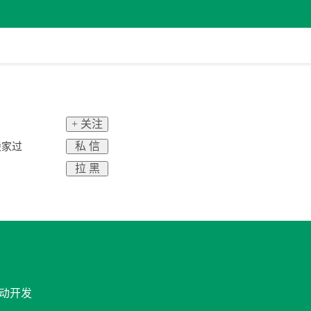
+ 关注
私 信
在搬家过
拉 黑
移动开发