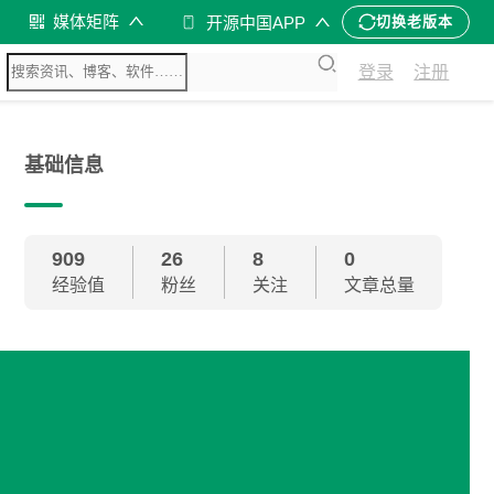
媒体矩阵
开源中国APP
切换老版本
登录
注册
基础信息
909
26
8
0
经验值
粉丝
关注
文章总量