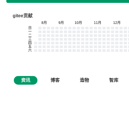
gitee贡献
资讯
博客
造物
智库